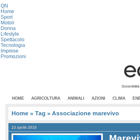
QN
Home
Sport
Motori
Donna
Lifestyle
Spettacolo
Tecnologia
Imprese
Promozioni
Sostenibilit
HOME
AGRICOLTURA
ANIMALI
AZIONI
CLIMA
EN
Home
» Tag » Associazione marevivo
23 aprile 2010
Marevi