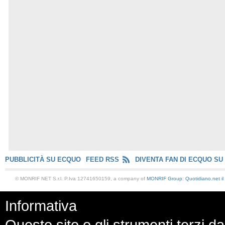
PUBBLICITÀ SU ECQUO
FEED RSS
DIVENTA FAN DI ECQUO SU
© MONRIF NET S.r.l. P.Iva 12741650159, a company of
MONRIF Group
:
Quotidiano.net
i
Informativa
Questo sito o gli strumenti terzi da