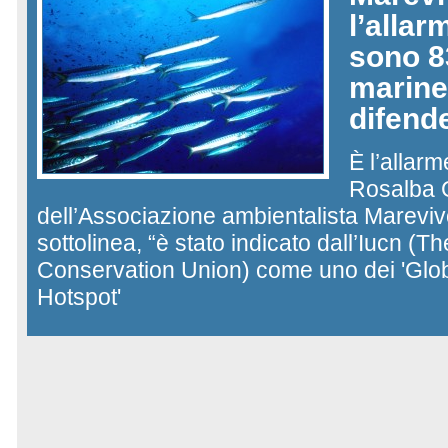
l’allarm
sono 8
marine
difend
È l’allar
Rosalba G
dell’Associazione ambientalista Marevivo
sottolinea, “è stato indicato dall’Iucn (T
Conservation Union) come uno dei 'Glob
Hotspot'