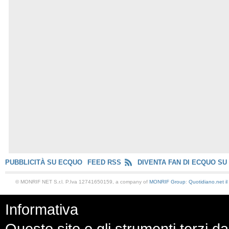
PUBBLICITÀ SU ECQUO
FEED RSS
DIVENTA FAN DI ECQUO SU
© MONRIF NET S.r.l. P.Iva 12741650159, a company of
MONRIF Group
:
Quotidiano.net
i
Informativa
Questo sito o gli strumenti terzi da