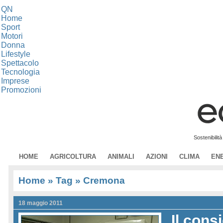
QN
Home
Sport
Motori
Donna
Lifestyle
Spettacolo
Tecnologia
Imprese
Promozioni
Sostenibilit
HOME
AGRICOLTURA
ANIMALI
AZIONI
CLIMA
EN
Home
» Tag » Cremona
18 maggio 2011
Il cons