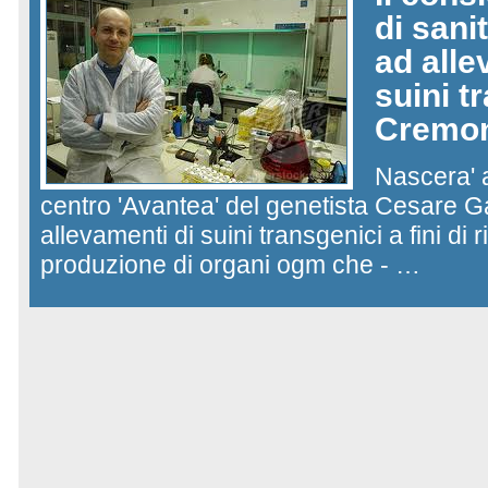
di sani
ad alle
suini t
Cremo
Nascera' 
centro 'Avantea' del genetista Cesare Gal
allevamenti di suini transgenici a fini di 
produzione di organi ogm che - …