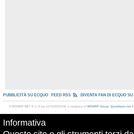
PUBBLICITÀ SU ECQUO
FEED RSS
DIVENTA FAN DI ECQUO SU
© MONRIF NET S.r.l. P.Iva 12741650159, a company of
MONRIF Group
:
Quotidiano.net
i
Informativa
Questo sito o gli strumenti terzi da