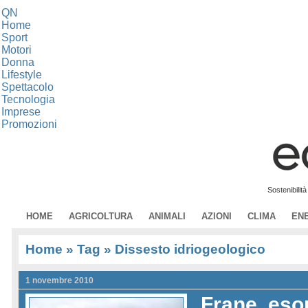
QN
Home
Sport
Motori
Donna
Lifestyle
Spettacolo
Tecnologia
Imprese
Promozioni
Sostenibilit
HOME
AGRICOLTURA
ANIMALI
AZIONI
CLIMA
EN
Home
» Tag » Dissesto idriogeologico
1 novembre 2010
Frane, eso