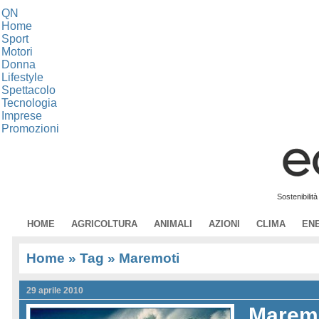
QN
Home
Sport
Motori
Donna
Lifestyle
Spettacolo
Tecnologia
Imprese
Promozioni
Sostenibilit
HOME
AGRICOLTURA
ANIMALI
AZIONI
CLIMA
EN
Home
» Tag » Maremoti
29 aprile 2010
Maremot