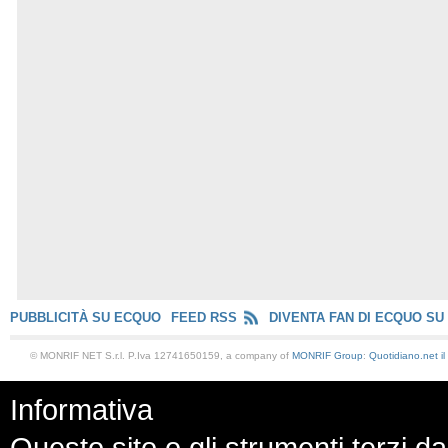
PUBBLICITÀ SU ECQUO
FEED RSS
DIVENTA FAN DI ECQUO SU
© MONRIF NET S.r.l. P.Iva 12741650159, a company of
MONRIF Group
:
Quotidiano.net
i
Informativa
Questo sito o gli strumenti terzi da