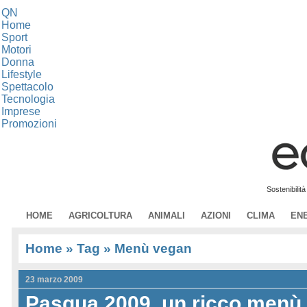
QN
Home
Sport
Motori
Donna
Lifestyle
Spettacolo
Tecnologia
Imprese
Promozioni
Sostenibilit
HOME
AGRICOLTURA
ANIMALI
AZIONI
CLIMA
EN
Home
» Tag » Menù vegan
23 marzo 2009
Pasqua 2009, un ricco menù