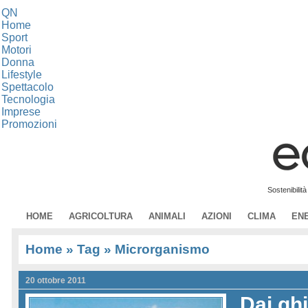
QN
Home
Sport
Motori
Donna
Lifestyle
Spettacolo
Tecnologia
Imprese
Promozioni
Sostenibilit
HOME
AGRICOLTURA
ANIMALI
AZIONI
CLIMA
EN
Home
» Tag » Microrganismo
20 ottobre 2011
Dai ghi