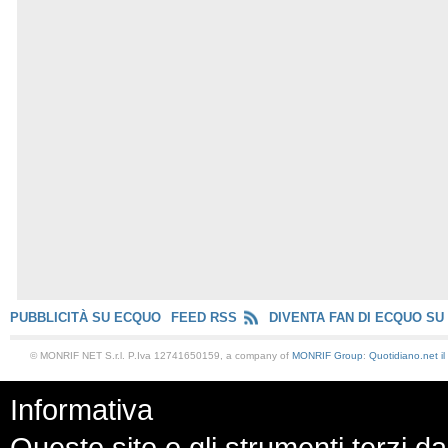
PUBBLICITÀ SU ECQUO
FEED RSS
DIVENTA FAN DI ECQUO SU
© MONRIF NET S.r.l. P.Iva 12741650159, a company of
MONRIF Group
:
Quotidiano.net
i
Informativa
Questo sito o gli strumenti terzi da