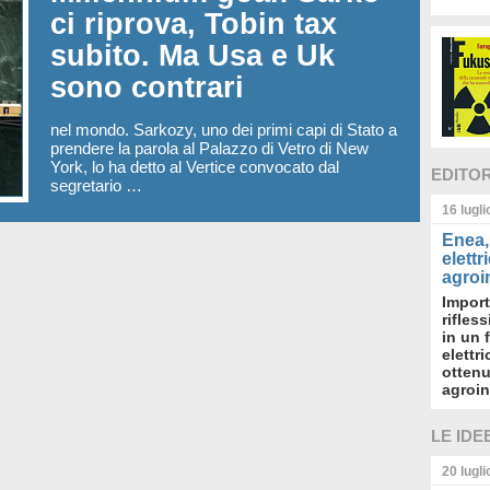
ci riprova, Tobin tax
subito. Ma Usa e Uk
sono contrari
nel mondo. Sarkozy, uno dei primi capi di Stato a
prendere la parola al Palazzo di Vetro di New
York, lo ha detto al Vertice convocato dal
EDITO
segretario …
16 lugl
Enea, 
elettr
agroin
Import
rifles
in un 
elettr
ottenu
agroin
LE IDE
20 lugl