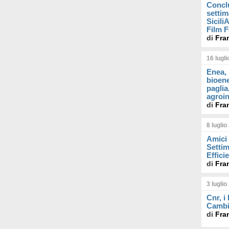
Concl
settim
Sicil
Film F
di
Fra
16 lugl
Enea, 
bioene
paglia
agroin
di
Fra
8 luglio
Amici 
Settim
Effici
di
Fra
3 luglio
Cnr, i
Cambi
di
Fra