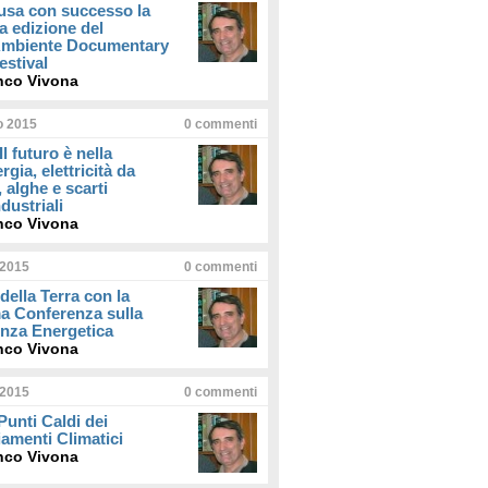
usa con successo la
a edizione del
iAmbiente Documentary
estival
nco Vivona
io 2015
0
commenti
Il futuro è nella
rgia, elettricità da
, alghe e scarti
dustriali
nco Vivona
 2015
0
commenti
della Terra con la
a Conferenza sulla
enza Energetica
nco Vivona
 2015
0
commenti
 Punti Caldi dei
amenti Climatici
nco Vivona