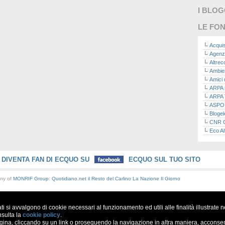
I BLO
LE FON
Acquis
Agenz
Altre
Ambie
Amici 
ARPA n
ARPA 
ASPO I
Bloge
CNR Co
Eco Al
Eco da
Ecoec
Eco R
DIVENTA FAN DI ECQUO SU
ECQUO SUL TUO SITO
Finans
Finans
any of
MONRIF Group
:
Quotidiano.net
il Resto del Carlino
La Nazione
Il Giorno
Green
Green
Green
ati si avvalgono di cookie necessari al funzionamento ed utili alle finalità illustrate 
ISPRA 
Ricerc
nsulta la
cookie policy
.
a, cliccando su un link o proseguendo la navigazione in altra maniera, acconsent
La nu