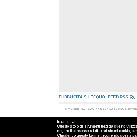
PUBBLICITÀ SU ECQUO
FEED RSS
© MONRIF NET S.r.l. P.Iva 12741650159, a comp
Informativa
Questo sito o gli strumenti terzi da questo utilizz
negare il consenso a tutti o ad alcuni cookie, co
Chiudendo questo banner, scorrendo questa pagin