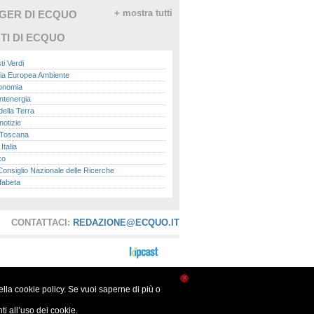
GGER DI ECQUO
+ mostra tutti
TI DI ECQUO
ti Verdi
ia Europea Ambiente
conomia
ntenergia
della Terra
otizie
Toscana
talia
ko
nsiglio Nazionale delle Ricerche
fabeta
lle città
onomisti
adio
CONTATTACI:
REDAZIONE@ECQUO.IT
ol
ol
Me.it
peace
report
×
nella cookie policy. Se vuoi saperne di più o
- Istituto Superiore per la Protezione e la
a Ambientale
i all’uso dei cookie.
ova Ecologia