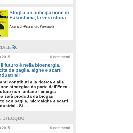
Sfoglia un'anticipazione di
Fukushima, la vera storia
A cura di
Alessandro Farruggia
RIALE
io 2015
0
commenti
Il futuro è nella bioenergia,
icità da paglia, alghe e scarti
dustriali
anti contributi alla ricerca e alla
sione strategica da parte dell’Enea :
futuro non lontano l’energia
ica sarà prodotta da biogas
to con paglia, microalghe e scarti
dustriali. Si …
E DI ECQUO
io 2015
0
commenti