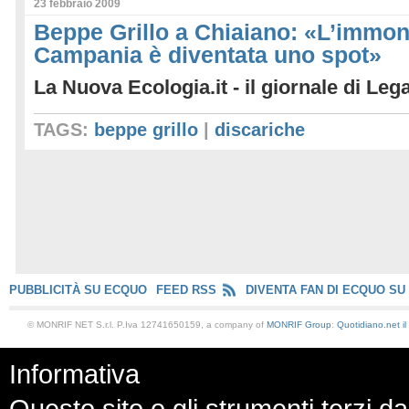
23 febbraio 2009
Beppe Grillo a Chiaiano: «L’immon
Campania è diventata uno spot»
La Nuova Ecologia.it - il giornale di Le
TAGS:
beppe grillo
|
discariche
PUBBLICITÀ SU ECQUO
FEED RSS
DIVENTA FAN DI ECQUO SU
© MONRIF NET S.r.l. P.Iva 12741650159, a company of
MONRIF Group
:
Quotidiano.net
i
Informativa
Questo sito o gli strumenti terzi da