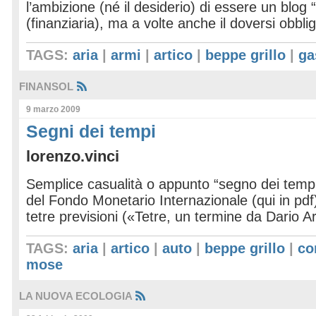
l’ambizione (né il desiderio) di essere un blog 
(finanziaria), ma a volte anche il doversi obbl
TAGS:
aria
|
armi
|
artico
|
beppe grillo
|
ga
FINANSOL
9 marzo 2009
Segni dei tempi
lorenzo.vinci
Semplice casualità o appunto “segno dei tempi
del Fondo Monetario Internazionale (qui in pd
tetre previsioni («Tetre, un termine da Dario A
TAGS:
aria
|
artico
|
auto
|
beppe grillo
|
co
mose
LA NUOVA ECOLOGIA