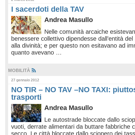
I sacerdoti della TAV
Andrea Masullo
Nelle comunità arcaiche esistevano
benessere collettivo dipendesse dall’entità del 
alla divinità; e per questo non esitavano ad im
quanto avevano …
MOBILITÀ
27 gennaio 2012
NO TIR – NO TAV –NO TAXI: piuttos
trasporti
Andrea Masullo
Le autostrade bloccate dallo scio
vuoti, derrate alimentari da buttare fabbriche 
secco. Le città bloccate dallo sciopero dei tassis