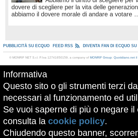
Abbiamo il diritto di scegliere per l
dovere di scegliere per la vita delle generazion
abbiamo il dovere morale di andare a votare 
PUBBLICITÀ SU ECQUO
FEED RSS
DIVENTA FAN DI ECQUO SU
© MONRIF NET S.r.l. P.Iva 12741650159, a company of
MONRIF Group
:
Quotidiano.net
i
Informativa
Questo sito o gli strumenti terzi da
necessari al funzionamento ed utili a
Se vuoi saperne di più o negare il 
consulta la
cookie policy
.
Chiudendo questo banner, scorren