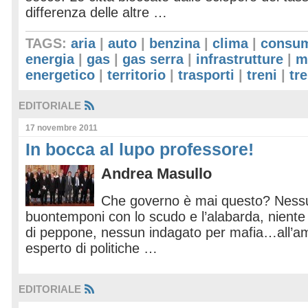
differenza delle altre …
TAGS:
aria
|
auto
|
benzina
|
clima
|
consu
energia
|
gas
|
gas serra
|
infrastrutture
|
m
energetico
|
territorio
|
trasporti
|
treni
|
tr
EDITORIALE
17 novembre 2011
In bocca al lupo professore!
Andrea Masullo
Che governo è mai questo? Nessun
buontemponi con lo scudo e l’alabarda, niente 
di peppone, nessun indagato per mafia…all’am
esperto di politiche …
EDITORIALE