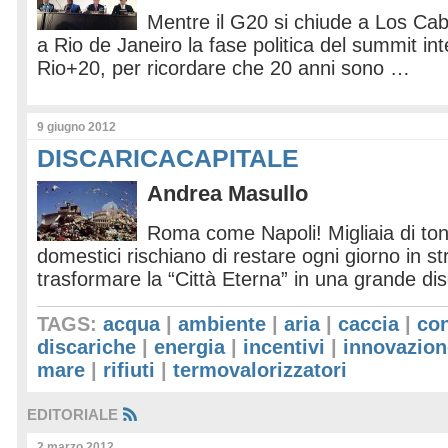
Mentre il G20 si chiude a Los Cab
a Rio de Janeiro la fase politica del summit in
Rio+20, per ricordare che 20 anni sono …
9 giugno 2012
DISCARICACAPITALE
Andrea Masullo
Roma come Napoli! Migliaia di tonne
domestici rischiano di restare ogni giorno in st
trasformare la “Città Eterna” in una grande d
TAGS:
acqua
|
ambiente
|
aria
|
caccia
|
co
discariche
|
energia
|
incentivi
|
innovazion
mare
|
rifiuti
|
termovalorizzatori
EDITORIALE
2 marzo 2012