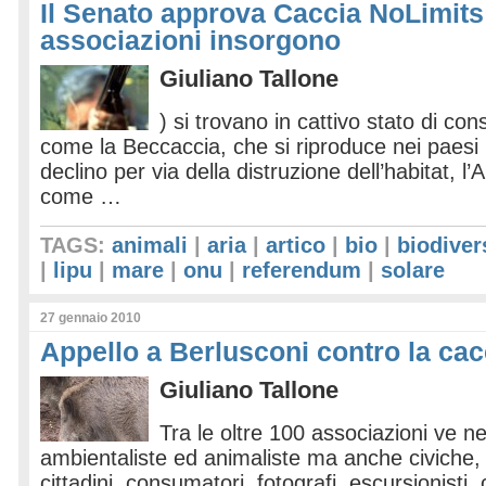
Il Senato approva Caccia NoLimits 
associazioni insorgono
Giuliano Tallone
) si trovano in cattivo stato di co
come la Beccaccia, che si riproduce nei paesi n
declino per via della distruzione dell’habitat, l’A
come …
TAGS:
animali
|
aria
|
artico
|
bio
|
biodiver
|
lipu
|
mare
|
onu
|
referendum
|
solare
27 gennaio 2010
Appello a Berlusconi contro la cac
Giuliano Tallone
Tra le oltre 100 associazioni ve n
ambientaliste ed animaliste ma anche civiche, cu
cittadini, consumatori, fotografi, escursionisti, 