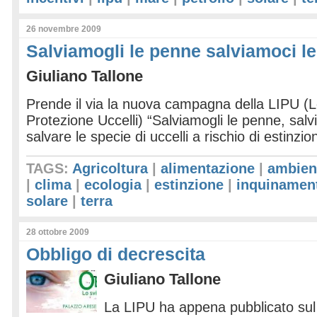
26 novembre 2009
Salviamogli le penne salviamoci l
Giuliano Tallone
Prende il via la nuova campagna della LIPU (L
Protezione Uccelli) “Salviamogli le penne, sal
salvare le specie di uccelli a rischio di estinzio
TAGS:
Agricoltura
|
alimentazione
|
ambien
|
clima
|
ecologia
|
estinzione
|
inquinamen
solare
|
terra
28 ottobre 2009
Obbligo di decrescita
Giuliano Tallone
La LIPU ha appena pubblicato su