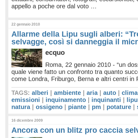
appello a poche ore dal voto …
22 gennaio 2010
Allarme della Lipu sugli alberi: “T
selvagge, così si danneggia il mic
ecquo
Roma, 22 gennaio 2010 - “un doss
quale viene fatto un confronto tra quanto succe
come Londra, Friburgo, Berna e altri centri in
TAGS:
alberi
|
ambiente
|
aria
|
auto
|
clima
emissioni
|
inquinamento
|
inquinanti
|
lipu
natura
|
ossigeno
|
piante
|
pm
|
potature
|
16 dicembre 2009
Ancora con un blitz pro caccia sel