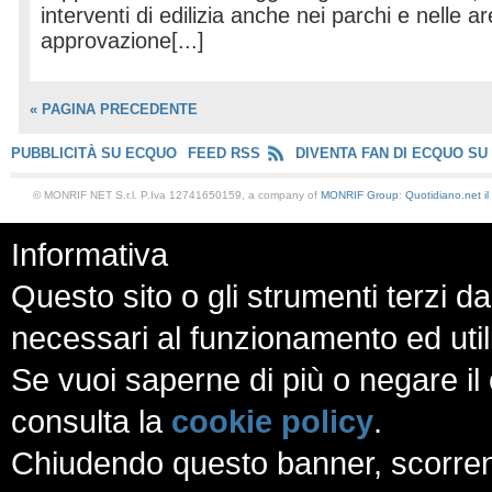
interventi di edilizia anche nei parchi e nelle a
approvazione[...]
« PAGINA PRECEDENTE
PUBBLICITÀ SU ECQUO
FEED RSS
DIVENTA FAN DI ECQUO SU
© MONRIF NET S.r.l. P.Iva 12741650159, a company of
MONRIF Group
:
Quotidiano.net
i
Informativa
Questo sito o gli strumenti terzi da
necessari al funzionamento ed utili a
Se vuoi saperne di più o negare il 
consulta la
cookie policy
.
Chiudendo questo banner, scorren