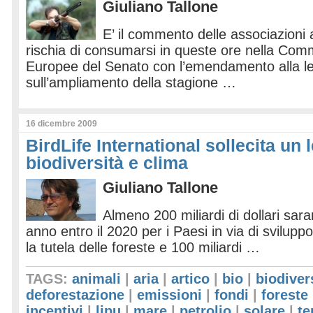
Giuliano Tallone
E’ il commento delle associazioni 
rischia di consumarsi in queste ore nella Comm
Europee del Senato con l’emendamento alla l
sull’ampliamento della stagione …
16 dicembre 2009
BirdLife International sollecita un
biodiversità e clima
Giuliano Tallone
Almeno 200 miliardi di dollari sar
anno entro il 2020 per i Paesi in via di sviluppo,
la tutela delle foreste e 100 miliardi …
TAGS:
animali
|
aria
|
artico
|
bio
|
biodiver
deforestazione
|
emissioni
|
fondi
|
foreste
incentivi
|
lipu
|
mare
|
petrolio
|
solare
|
te