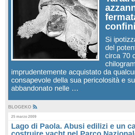
azzann
fermat
confin
Si ipotiz
del poten
circa 70 
chilogram
imprudentemente acquistato da qualc
consapevole della sua pericolosità e 
abbandonato nelle …
BLOGEKO
25 marzo 2009
Lago di Paola. Abusi edilizi e un c
costruire yacht nel Parco Nazional