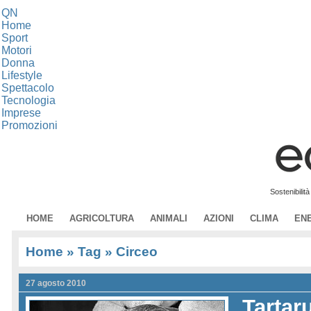
QN
Home
Sport
Motori
Donna
Lifestyle
Spettacolo
Tecnologia
Imprese
Promozioni
Sostenibilit
HOME
AGRICOLTURA
ANIMALI
AZIONI
CLIMA
EN
Home
» Tag » Circeo
27 agosto 2010
Tartar