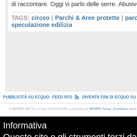
di raccontare. Oggi vi parlo delle serre. Abus
TAGS:
circeo
|
Parchi & Aree protette
|
parc
speculazione edilizia
PUBBLICITÀ SU ECQUO
FEED RSS
DIVENTA FAN DI ECQUO SU
© MONRIF NET S.r.l. P.Iva 12741650159, a company of
MONRIF Group
:
Quotidiano.net
i
Informativa
Questo sito o gli strumenti terzi da