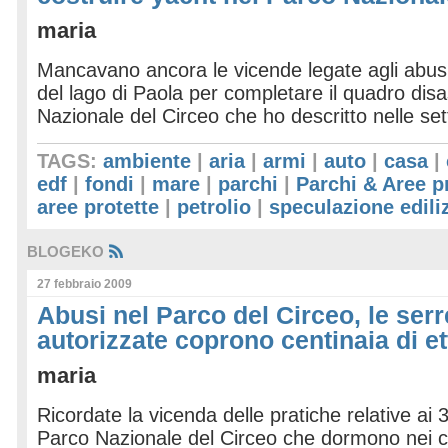
maria
Mancavano ancora le vicende legate agli abusi 
del lago di Paola per completare il quadro dis
Nazionale del Circeo che ho descritto nelle s
TAGS:
ambiente
|
aria
|
armi
|
auto
|
casa
|
edf
|
fondi
|
mare
|
parchi
|
Parchi & Aree p
aree protette
|
petrolio
|
speculazione edili
BLOGEKO
27 febbraio 2009
Abusi nel Parco del Circeo, le ser
autorizzate coprono centinaia di et
maria
Ricordate la vicenda delle pratiche relative ai 3
Parco Nazionale del Circeo che dormono nei ca