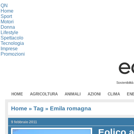
QN
Home
Sport
Motori
Donna
Lifestyle
Spettacolo
Tecnologia
Imprese
Promozioni
Sostenibilit
HOME
AGRICOLTURA
ANIMALI
AZIONI
CLIMA
EN
Home
» Tag » Emila romagna
9 febbraio 2011
Eolico 