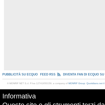
PUBBLICITÀ SU ECQUO
FEED RSS
DIVENTA FAN DI ECQUO SU
© MONRIF NET S.r.l. P.Iva 12741650159, a company of
MONRIF Group
:
Quotidiano.net
i
Informativa
Questo sito o gli strumenti terzi da