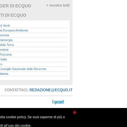
GGER DI ECQUO
+ mostra tutti
TI DI ECQUO
ti Verdi
ia Europea Ambiente
conomia
ntenergia
della Terra
otizie
Toscana
talia
ko
nsiglio Nazionale delle Ricerche
fabeta
lle città
onomisti
adio
CONTATTACI:
REDAZIONE@ECQUO.IT
ol
ol
Me.it
peace
report
×
nella cookie policy. Se vuoi saperne di più o
- Istituto Superiore per la Protezione e la
a Ambientale
i all’uso dei cookie.
ova Ecologia