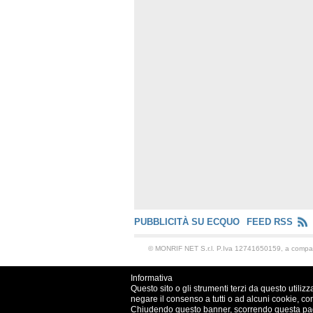
PUBBLICITÀ SU ECQUO
FEED RSS
© MONRIF NET S.r.l. P.Iva 12741650159, a comp
Informativa
Questo sito o gli strumenti terzi da questo utilizz
negare il consenso a tutti o ad alcuni cookie, co
Chiudendo questo banner, scorrendo questa pagin