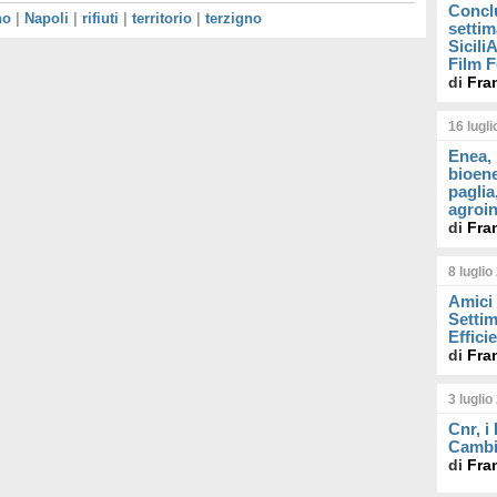
Concl
no
|
Napoli
|
rifiuti
|
territorio
|
terzigno
settim
Sicil
Film F
di
Fra
16 lugl
Enea, 
bioene
paglia
agroin
di
Fra
8 luglio
Amici 
Settim
Effici
di
Fra
3 luglio
Cnr, i
Cambi
di
Fra