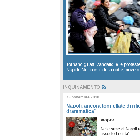
Tornano gli atti vandalici e le protest
Napoli. Nel corso della notte, nove m
INQUINAMENTO
23 novembre 2010
Napoli, ancora tonnellate di rifi
drammatica”
ecquo
Nelle strae di Napoli 
assedio la citta’.