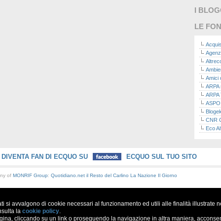
I BLO
LE FON
Acquis
Agenz
Altre
Ambie
Amici 
ARPA n
ARPA 
ASPO I
Bloge
CNR Co
Eco Al
Eco da
Ecoec
Eco R
DIVENTA FAN DI ECQUO SU
ECQUO SUL TUO SITO
Finans
Finans
any of
MONRIF Group
:
Quotidiano.net
il Resto del Carlino
La Nazione
Il Giorno
Green
Green
Green
ati si avvalgono di cookie necessari al funzionamento ed utili alle finalità illustrate 
ISPRA 
Ricerc
nsulta la
cookie policy
.
a, cliccando su un link o proseguendo la navigazione in altra maniera, acconsent
La nu