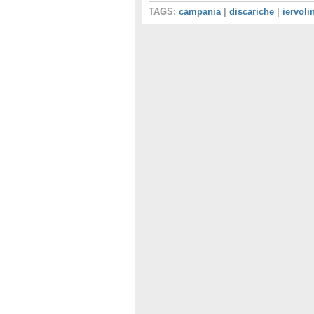
TAGS:
campania
|
discariche
|
iervoli