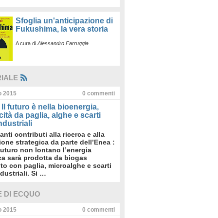
Sfoglia un'anticipazione di
Fukushima, la vera storia
A cura di
Alessandro Farruggia
RIALE
io 2015
0
commenti
Il futuro è nella bioenergia,
icità da paglia, alghe e scarti
dustriali
anti contributi alla ricerca e alla
sione strategica da parte dell’Enea :
futuro non lontano l’energia
ica sarà prodotta da biogas
to con paglia, microalghe e scarti
dustriali. Si …
E DI ECQUO
io 2015
0
commenti