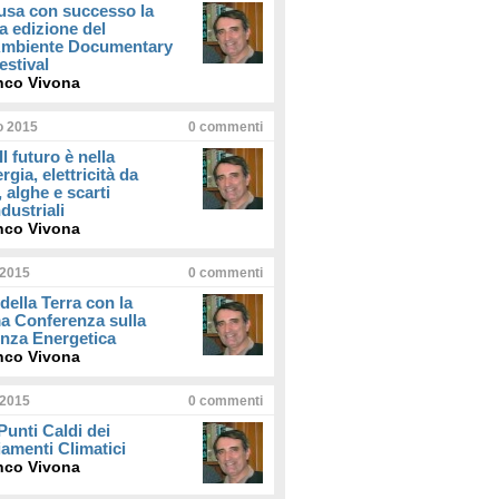
usa con successo la
a edizione del
iAmbiente Documentary
estival
nco Vivona
io 2015
0
commenti
Il futuro è nella
rgia, elettricità da
, alghe e scarti
dustriali
nco Vivona
 2015
0
commenti
della Terra con la
a Conferenza sulla
enza Energetica
nco Vivona
 2015
0
commenti
 Punti Caldi dei
amenti Climatici
nco Vivona