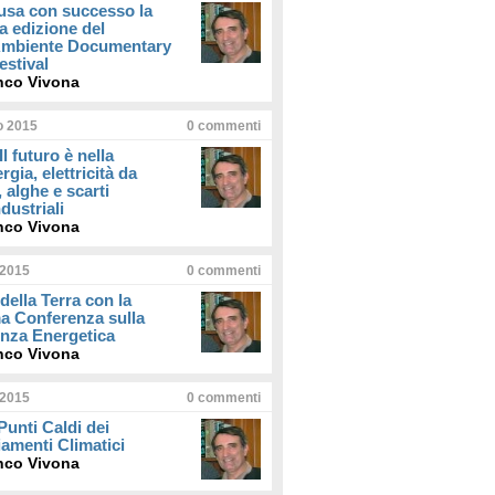
usa con successo la
a edizione del
iAmbiente Documentary
estival
nco Vivona
io 2015
0
commenti
Il futuro è nella
rgia, elettricità da
, alghe e scarti
dustriali
nco Vivona
 2015
0
commenti
della Terra con la
a Conferenza sulla
enza Energetica
nco Vivona
 2015
0
commenti
 Punti Caldi dei
amenti Climatici
nco Vivona