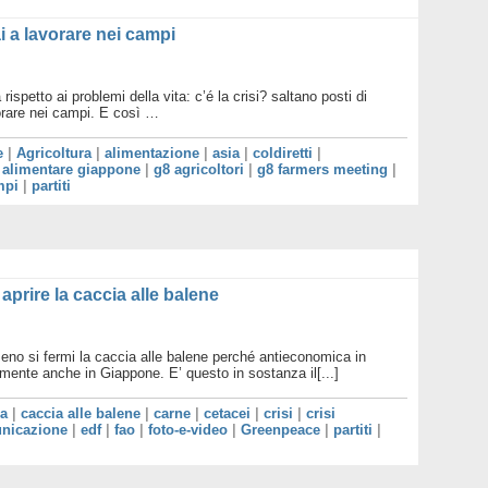
 a lavorare nei campi
rispetto ai problemi della vita: c’é la crisi? saltano posti di
orare nei campi. E così …
e
|
Agricoltura
|
alimentazione
|
asia
|
coldiretti
|
 alimentare giappone
|
g8 agricoltori
|
g8 farmers meeting
|
mpi
|
partiti
prire la caccia alle balene
meno si fermi la caccia alle balene perché antieconomica in
ente anche in Giappone. E’ questo in sostanza il[...]
ia
|
caccia alle balene
|
carne
|
cetacei
|
crisi
|
crisi
nicazione
|
edf
|
fao
|
foto-e-video
|
Greenpeace
|
partiti
|