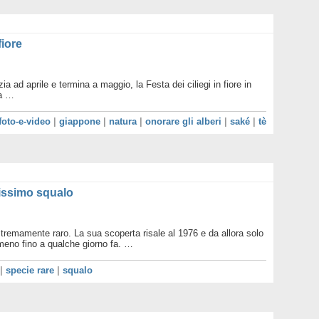
Legam
Metan
Mondo 
fiore
Nuove 
Petrol
Pianet
Ruote 
ia ad aprile e termina a maggio, la Festa dei ciliegi in fiore in
Sottob
ia …
Terra
Valori
foto-e-video
|
giappone
|
natura
|
onorare gli alberi
|
saké
|
tè
Villag
WWF d
WWF n
rissimo squalo
remamente raro. La sua scoperta risale al 1976 e da allora solo
almeno fino a qualche giorno fa. …
|
specie rare
|
squalo