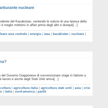
carburante nucleare
ente del Kazakistan, sentendo le notizie di una ripresa della
 è meglio mettersi in affari prima degli altri e dunque[...]
eare asia centrale
|
energia
|
iaea
|
kazakistan
|
nucleare
|
gna?
va del Governo Giapponese di sovvenzionare stage in fattorie a
 lavoro e anche dagli Stati Uniti arriva[...]
icoltura
|
agricoltura italia
|
agricoltura stati uniti
|
asia
|
crisi
lo
|
italia
|
nord-america
|
partiti