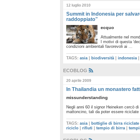
12 luglio 2010
Summit in Indonesia per salvare 
raddoppiato”
ecquo
Attualmente nel mondo
I motivi di questa 'de
condizioni ambientali favorevoli ai …
TAGS:
asia
|
biodiversità
|
indonesia
ECOBLOG
20 aprile 2009
In Thailandia un monastero fatto 
missunderstanding
Negli anni 60 il signor Heineken cercò di 
mattoncino, tali da poter essere ricicla
TAGS:
asia
|
bottiglie di birra riciclate
riciclo
|
rifiuti
|
tempio di birra
|
tempi