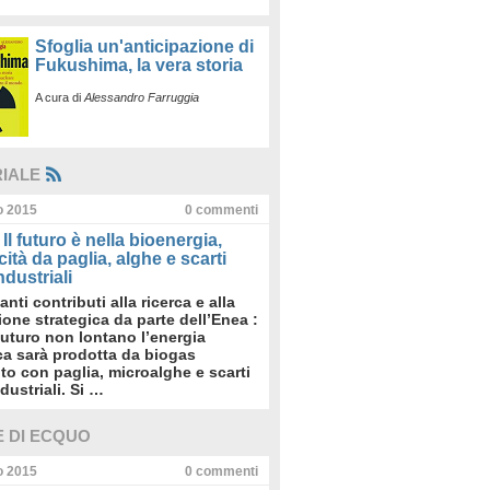
Sfoglia un'anticipazione di
Fukushima, la vera storia
A cura di
Alessandro Farruggia
RIALE
io 2015
0
commenti
Il futuro è nella bioenergia,
icità da paglia, alghe e scarti
dustriali
anti contributi alla ricerca e alla
sione strategica da parte dell’Enea :
futuro non lontano l’energia
ica sarà prodotta da biogas
to con paglia, microalghe e scarti
dustriali. Si …
E DI ECQUO
io 2015
0
commenti