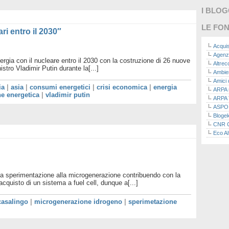
I BLO
LE FON
ri entro il 2030″
Acquis
Agenz
rgia con il nucleare entro il 2030 con la costruzione di 26 nuove
Altre
istro Vladimir Putin durante la[...]
Ambie
Amici 
ia
|
asia
|
consumi energetici
|
crisi economica
|
energia
ARPA n
e energetica
|
vladimir putin
ARPA 
ASPO I
Bloge
CNR Co
Eco Al
Eco da
Ecoec
Eco R
Finans
na sperimentazione alla microgenerazione contribuendo con la
Finans
acquisto di un sistema a fuel cell, dunque a[...]
Green
Green
 casalingo
|
microgenerazione idrogeno
|
sperimetazione
Green
ISPRA 
Ricerc
La nu