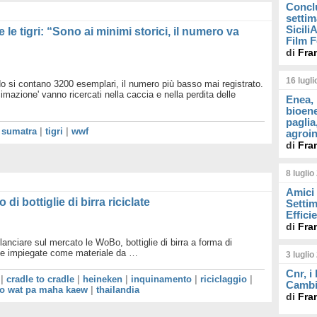
Concl
settim
Sicil
le tigri: “Sono ai minimi storici, il numero va
Film F
di
Fra
16 lugl
 si contano 3200 esemplari, il numero più basso mai registrato.
cimazione' vanno ricercati nella caccia e nella perdita delle
Enea, 
bioene
paglia
|
sumatra
|
tigri
|
wwf
agroin
di
Fra
8 luglio
Amici 
di bottiglie di birra riciclate
Settim
Effici
di
Fra
lanciare sul mercato le WoBo, bottiglie di birra a forma di
te e impiegate come materiale da …
3 luglio
Cnr, i
|
cradle to cradle
|
heineken
|
inquinamento
|
riciclaggio
|
Cambi
o wat pa maha kaew
|
thailandia
di
Fra