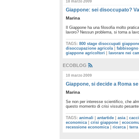
18 marzo 2009
Giappone: sei disoccupato? Vai
Marina
Il Giappone ha una filosofia molto pratica 
lavoro? Nessun problema, si torna a lav
TAGS:
800 stage disoccupati giappon
disoccupazione agricola
|
fabbisogno
giappone agricoltori
|
lavorare nei ca
ECOBLOG
10 marzo 2009
Giappone, si decide a Roma se a
Marina
Se non per interesse scientifico, che al
questo momento di crisi vissuto pesantem
TAGS:
animali
|
antartide
|
asia
|
cacc
economica
|
crisi giappone
|
ecocomu
recessione economica
|
ricerca
|
terra