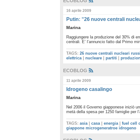
ECOBLOG
16 aprile 2009
Putin: “26 nuove centrali nuclea
Marina
Raggiungere la produzione del 30% di ene
centrali. E’ l’annuncio fatto dal Primo min
TAGS:
26 nuove centrali nucleari russ
elettrica
|
nucleare
|
partiti
|
produzion
ECOBLOG
11 aprile 2009
Idrogeno casalingo
Marina
Nel 2006 il Governo giapponese iniziò u
metà della spesa per 1250 famiglie per l’
TAGS:
asia
|
casa
|
energia
|
fuel cell
giappone microgeneratroe idrogeno