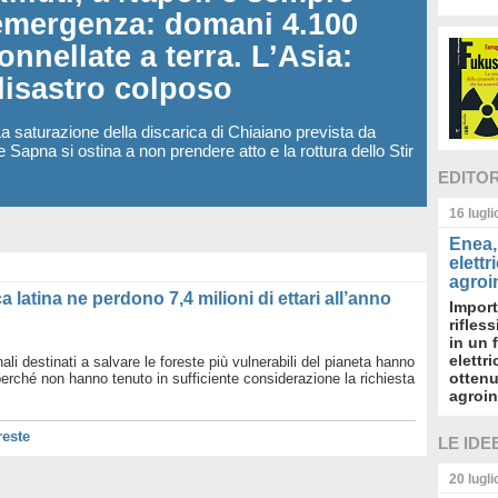
emergenza: domani 4.100
tonnellate a terra. L’Asia:
disastro colposo
La saturazione della discarica di Chiaiano prevista da
 Sapna si ostina a non prendere atto e la rottura dello Stir
EDITO
16 lugl
Enea, 
elettr
agroin
a latina ne perdono 7,4 milioni di ettari all’anno
Import
rifles
in un 
elettr
nali destinati a salvare le foreste più vulnerabili del pianeta hanno
ottenu
perché non hanno tenuto in sufficiente considerazione la richiesta
agroin
reste
LE IDE
20 lugl