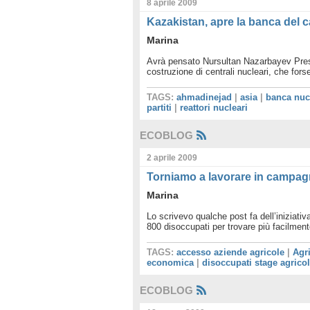
8 aprile 2009
Kazakistan, apre la banca del 
Marina
Avrà pensato Nursultan Nazarbayev Presid
costruzione di centrali nucleari, che forse
TAGS:
ahmadinejad
|
asia
|
banca nucl
partiti
|
reattori nucleari
ECOBLOG
2 aprile 2009
Torniamo a lavorare in campa
Marina
Lo scrivevo qualche post fa dell’iniziati
800 disoccupati per trovare più facilmente
TAGS:
accesso aziende agricole
|
Agr
economica
|
disoccupati stage agrico
ECOBLOG