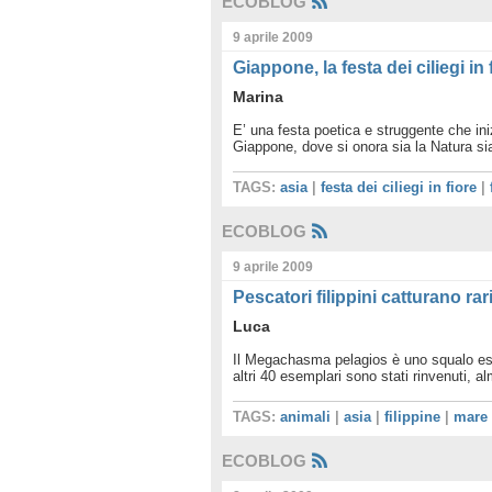
ECOBLOG
9 aprile 2009
Giappone, la festa dei ciliegi in 
Marina
E’ una festa poetica e struggente che iniz
Giappone, dove si onora sia la Natura s
TAGS:
asia
|
festa dei ciliegi in fiore
|
ECOBLOG
9 aprile 2009
Pescatori filippini catturano ra
Luca
Il Megachasma pelagios è uno squalo est
altri 40 esemplari sono stati rinvenuti, 
TAGS:
animali
|
asia
|
filippine
|
mare
ECOBLOG