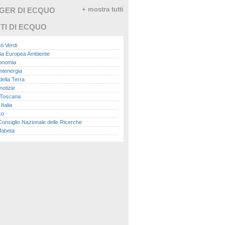
GGER DI ECQUO
+ mostra tutti
TI DI ECQUO
ti Verdi
ia Europea Ambiente
conomia
ntenergia
della Terra
otizie
Toscana
talia
ko
nsiglio Nazionale delle Ricerche
fabeta
lle città
onomisti
adio
ol
ol
Me.it
peace
report
- Istituto Superiore per la Protezione e la
a Ambientale
ova Ecologia