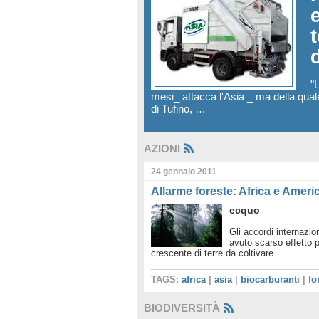
"
mesi_ attacca l'Asia _ ma della quale
di Tufino, …
AZIONI
24 gennaio 2011
Allarme foreste: Africa e Americ
ecquo
Gli accordi internazio
avuto scarso effetto 
crescente di terre da coltivare …
TAGS:
africa
|
asia
|
biocarburanti
|
fo
BIODIVERSITÀ