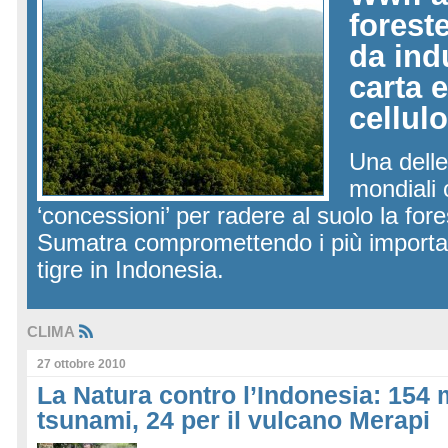
forest
da ind
carta e
cellul
Una delle
mondiali 
‘concessioni’ per radere al suolo la fore
Sumatra compromettendo i più importanti
tigre in Indonesia.
CLIMA
27 ottobre 2010
La Natura contro l’Indonesia: 154 m
tsunami, 24 per il vulcano Merapi