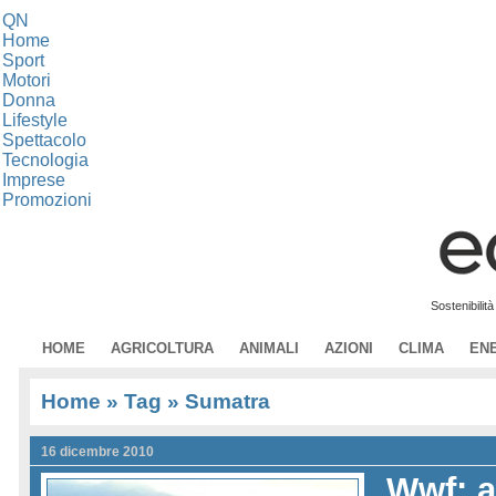
QN
Home
Sport
Motori
Donna
Lifestyle
Spettacolo
Tecnologia
Imprese
Promozioni
Sostenibilit
HOME
AGRICOLTURA
ANIMALI
AZIONI
CLIMA
EN
Home
» Tag » Sumatra
16 dicembre 2010
Wwf: 