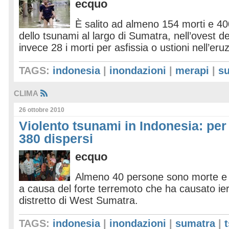
ecquo
È salito ad almeno 154 morti e 400 
dello tsunami al largo di Sumatra, nell’ovest d
invece 28 i morti per asfissia o ustioni nell’e
TAGS:
indonesia
|
inondazioni
|
merapi
|
s
CLIMA
26 ottobre 2010
Violento tsunami in Indonesia: per
380 dispersi
ecquo
Almeno 40 persone sono morte e 3
a causa del forte terremoto che ha causato ie
distretto di West Sumatra.
TAGS:
indonesia
|
inondazioni
|
sumatra
|