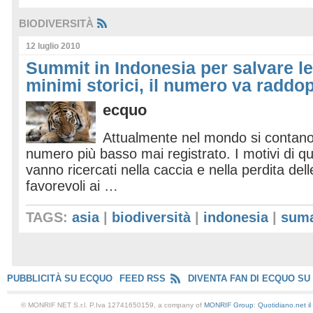
BIODIVERSITÀ
12 luglio 2010
Summit in Indonesia per salvare le 
minimi storici, il numero va raddo
ecquo
Attualmente nel mondo si contano 
numero più basso mai registrato. I motivi di q
vanno ricercati nella caccia e nella perdita del
favorevoli ai …
TAGS:
asia
|
biodiversità
|
indonesia
|
suma
PUBBLICITÀ SU ECQUO
FEED RSS
DIVENTA FAN DI ECQUO SU
© MONRIF NET S.r.l. P.Iva 12741650159, a company of
MONRIF Group
:
Quotidiano.net
i