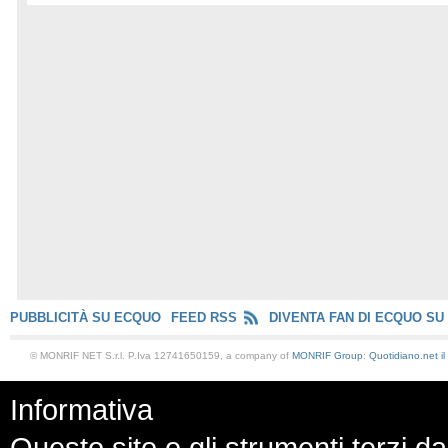
PUBBLICITÀ SU ECQUO
FEED RSS
DIVENTA FAN DI ECQUO SU
© MONRIF NET S.r.l. P.Iva 12741650159, a company of
MONRIF Group
:
Quotidiano.net
i
Informativa
Questo sito o gli strumenti terzi da