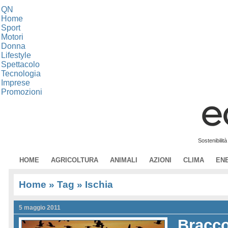
QN
Home
Sport
Motori
Donna
Lifestyle
Spettacolo
Tecnologia
Imprese
Promozioni
Sostenibilit
HOME
AGRICOLTURA
ANIMALI
AZIONI
CLIMA
EN
Home
» Tag » Ischia
5 maggio 2011
Bracc