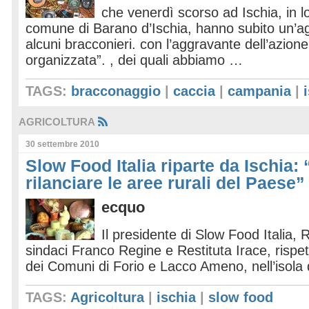
che venerdì scorso ad Ischia, in l
comune di Barano d’Ischia, hanno subito un’ag
alcuni bracconieri. con l’aggravante dell’azion
organizzata”. , dei quali abbiamo …
TAGS:
bracconaggio
|
caccia
|
campania
|
AGRICOLTURA
30 settembre 2010
Slow Food Italia riparte da Ischia
rilanciare le aree rurali del Paese”
ecquo
Il presidente di Slow Food Italia, 
sindaci Franco Regine e Restituta Irace, rispe
dei Comuni di Forio e Lacco Ameno, nell’isola 
TAGS:
Agricoltura
|
ischia
|
slow food