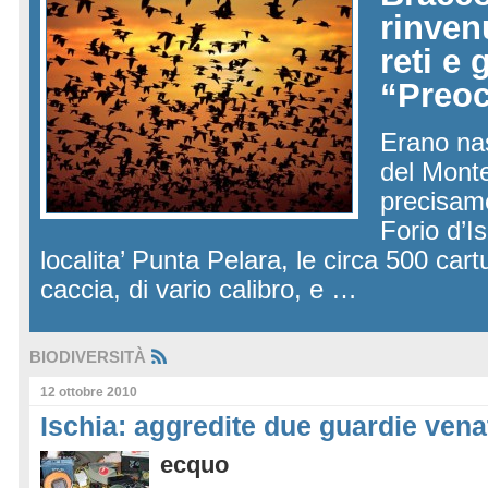
rinven
reti e 
“Preo
Erano na
del Mont
precisam
Forio d’I
localita’ Punta Pelara, le circa 500 car
caccia, di vario calibro, e …
BIODIVERSITÀ
12 ottobre 2010
Ischia: aggredite due guardie venat
ecquo