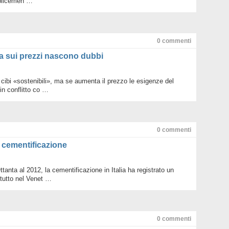
plicemen …
Legam
Metan
Mondo 
Nuove 
0
commenti
Petrol
Pianet
 ma sui prezzi nascono dubbi
Ruote 
Sottob
Terra
 cibi «sostenibili», ma se aumenta il prezzo le esigenze del
Valori
n conflitto co …
Villag
WWF d
WWF n
0
commenti
a cementificazione
Ottanta al 2012, la cementificazione in Italia ha registrato un
tutto nel Venet …
0
commenti