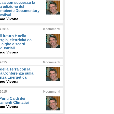
usa con successo la
a edizione del
iAmbiente Documentary
estival
nco Vivona
io 2015
0
commenti
Il futuro è nella
rgia, elettricità da
, alghe e scarti
dustriali
nco Vivona
 2015
0
commenti
della Terra con la
a Conferenza sulla
enza Energetica
nco Vivona
 2015
0
commenti
 Punti Caldi dei
amenti Climatici
nco Vivona