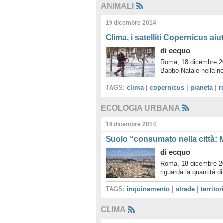
ANIMALI
19 dicembre 2014
Clima, i satelliti Copernicus ai
di
ecquo
Roma, 18 dicembre 201
Babbo Natale nella no
TAGS:
clima
|
copernicus
|
pianeta
|
r
ECOLOGIA URBANA
19 dicembre 2014
Suolo “consumato nella città: M
di
ecquo
Roma, 18 dicembre 20
riguarda la quantità 
TAGS:
inquinamento
|
strade
|
territor
CLIMA