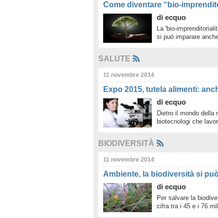
Come diventare “bio-imprendito
di
ecquo
La 'bio-imprenditoriali
si può imparare anche
SALUTE
11 novembre 2014
Expo 2015, tutela alimenti: anch
di
ecquo
Dietro il mondo della n
biotecnologi che lavo
BIODIVERSITÀ
11 novembre 2014
Ambiente, la biodiversità si pu
di
ecquo
Per salvare la biodive
cifra tra i 45 e i 76 mi