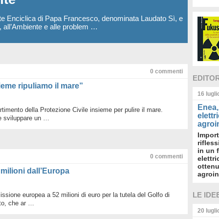
te Enciclica di Papa Francesco, denominata Laudato Sì, e
a, all’Ambiente e alle problem …
0
commenti
EDITO
sieme ripuliamo il mare”
16 lugl
Enea, 
rtimento della Protezione Civile insieme per pulire il mare.
elettr
e sviluppare un …
agroin
Import
rifles
in un 
0
commenti
elettr
ottenu
 milioni dall’Europa
agroin
LE IDE
ssione europea a 52 milioni di euro per la tutela del Golfo di
to, che ar …
20 lugl