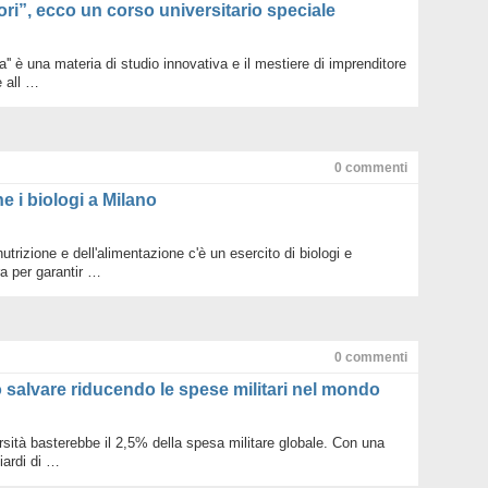
ri”, ecco un corso universitario speciale
ta'' è una materia di studio innovativa e il mestiere di imprenditore
 all …
0
commenti
e i biologi a Milano
utrizione e dell'alimentazione c'è un esercito di biologi e
ra per garantir …
0
commenti
ò salvare riducendo le spese militari nel mondo
rsità basterebbe il 2,5% della spesa militare globale. Con una
liardi di …