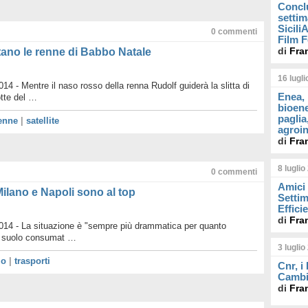
Concl
settim
Sicil
0
commenti
Film F
di
Fra
utano le renne di Babbo Natale
16 lugl
4 - Mentre il naso rosso della renna Rudolf guiderà la slitta di
Enea, 
tte del …
bioene
paglia
enne
|
satellite
agroin
di
Fra
8 luglio
0
commenti
Amici 
ilano e Napoli sono al top
Settim
Effici
di
Fra
14 - La situazione è "sempre più drammatica per quanto
di suolo consumat …
3 luglio
io
|
trasporti
Cnr, i
Cambi
di
Fra