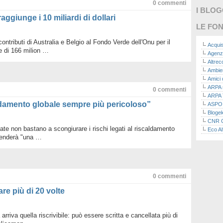
0
commenti
I BLO
aggiunge i 10 miliardi di dollari
LE FON
ntributi di Australia e Belgio al Fondo Verde dell'Onu per il
Acquis
e di 166 milion …
Agenz
Altre
Ambie
Amici 
ARPA n
0
commenti
ARPA 
aldamento globale sempre più pericoloso”
ASPO I
Bloge
CNR Co
ate non bastano a scongiurare i rischi legati al riscaldamento
Eco Al
renderà "una …
Eco da
Ecoec
Eco R
Finans
Finans
0
commenti
Green
Green
are più di 20 volte
Green
ISPRA 
Ricerc
 arriva quella riscrivibile: può essere scritta e cancellata più di
La nu