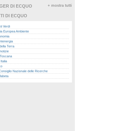
GGER DI ECQUO
+ mostra tutti
TI DI ECQUO
ti Verdi
ia Europea Ambiente
conomia
ntenergia
della Terra
otizie
Toscana
talia
ko
nsiglio Nazionale delle Ricerche
fabeta
lle città
onomisti
adio
ol
ol
Me.it
peace
report
- Istituto Superiore per la Protezione e la
a Ambientale
ova Ecologia