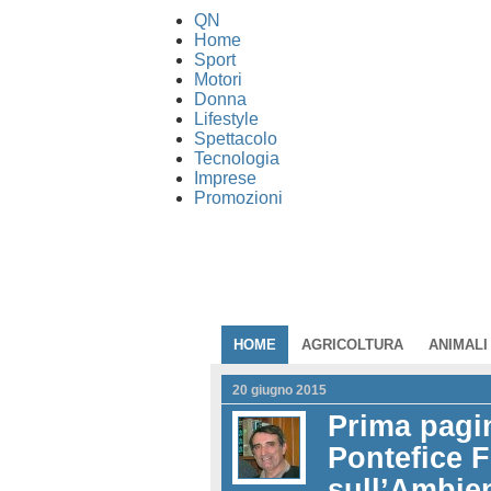
QN
Home
Sport
Motori
Donna
Lifestyle
Spettacolo
Tecnologia
Imprese
Promozioni
HOME
AGRICOLTURA
ANIMALI
20 giugno 2015
Prima pagin
Pontefice F
sull’Ambie