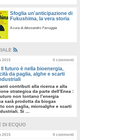
Sfoglia un'anticipazione di
Fukushima, la vera storia
A cura di
Alessandro Farruggia
RIALE
io 2015
0
commenti
Il futuro è nella bioenergia,
icità da paglia, alghe e scarti
dustriali
anti contributi alla ricerca e alla
sione strategica da parte dell’Enea :
futuro non lontano l’energia
ica sarà prodotta da biogas
to con paglia, microalghe e scarti
dustriali. Si …
E DI ECQUO
io 2015
0
commenti