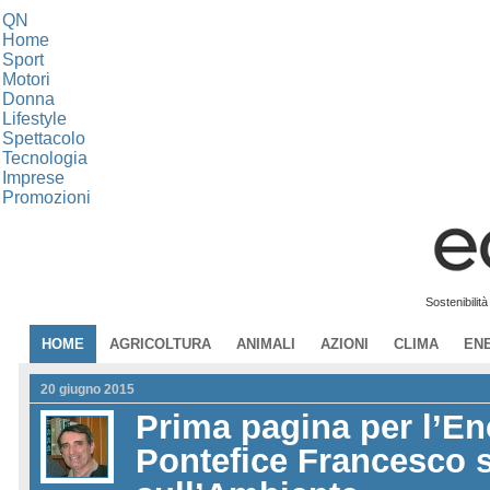
QN
Home
Sport
Motori
Donna
Lifestyle
Spettacolo
Tecnologia
Imprese
Promozioni
Sostenibilit
HOME
AGRICOLTURA
ANIMALI
AZIONI
CLIMA
EN
20 giugno 2015
Prima pagina per l’Enc
Pontefice Francesco s