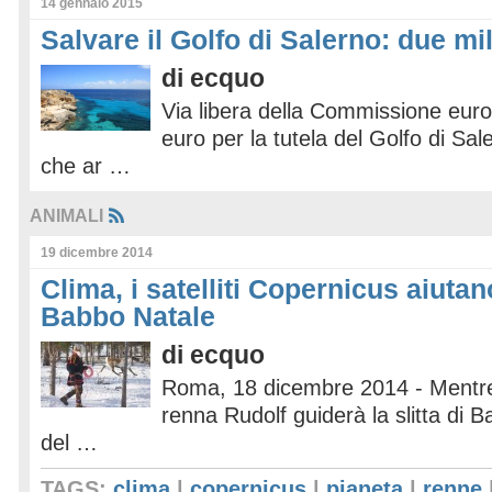
14 gennaio 2015
Salvare il Golfo di Salerno: due mi
di
ecquo
Via libera della Commissione euro
euro per la tutela del Golfo di Sal
che ar …
ANIMALI
19 dicembre 2014
Clima, i satelliti Copernicus aiutan
Babbo Natale
di
ecquo
Roma, 18 dicembre 2014 - Mentre 
renna Rudolf guiderà la slitta di 
del …
TAGS:
clima
|
copernicus
|
pianeta
|
renne