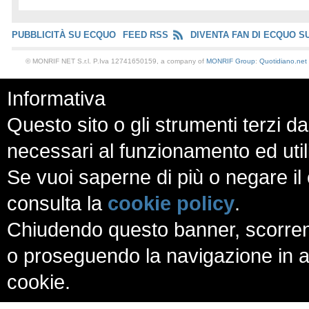
PUBBLICITÀ SU ECQUO
FEED RSS
DIVENTA FAN DI ECQUO S
© MONRIF NET S.r.l. P.Iva 12741650159, a company of
MONRIF Group
:
Quotidiano.net
Informativa
Questo sito o gli strumenti terzi da
necessari al funzionamento ed utili a
Se vuoi saperne di più o negare il 
consulta la
cookie policy
.
Chiudendo questo banner, scorren
o proseguendo la navigazione in al
cookie.