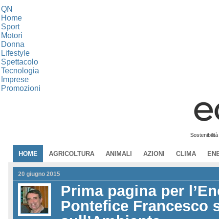
QN
Home
Sport
Motori
Donna
Lifestyle
Spettacolo
Tecnologia
Imprese
Promozioni
Sostenibilit
HOME
AGRICOLTURA
ANIMALI
AZIONI
CLIMA
EN
20 giugno 2015
Prima pagina per l’Enc
Pontefice Francesco s