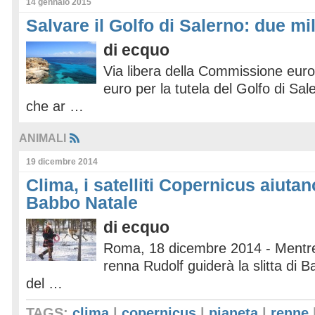
14 gennaio 2015
Salvare il Golfo di Salerno: due mi
di
ecquo
Via libera della Commissione euro
euro per la tutela del Golfo di Sal
che ar …
ANIMALI
19 dicembre 2014
Clima, i satelliti Copernicus aiutan
Babbo Natale
di
ecquo
Roma, 18 dicembre 2014 - Mentre 
renna Rudolf guiderà la slitta di 
del …
TAGS:
clima
|
copernicus
|
pianeta
|
renne