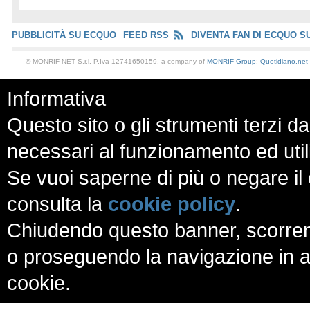
PUBBLICITÀ SU ECQUO
FEED RSS
DIVENTA FAN DI ECQUO S
© MONRIF NET S.r.l. P.Iva 12741650159, a company of
MONRIF Group
:
Quotidiano.net
Informativa
Questo sito o gli strumenti terzi da
necessari al funzionamento ed utili a
Se vuoi saperne di più o negare il 
consulta la
cookie policy
.
Chiudendo questo banner, scorren
o proseguendo la navigazione in al
cookie.