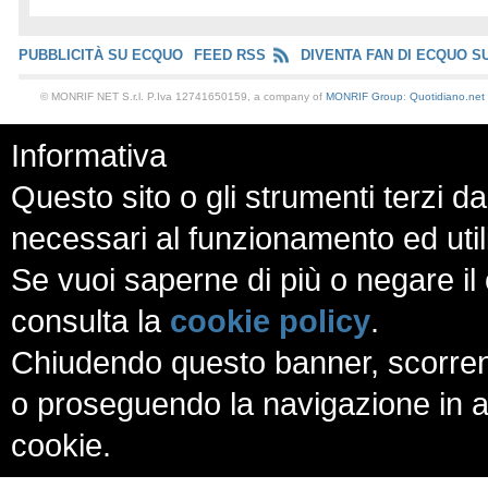
PUBBLICITÀ SU ECQUO
FEED RSS
DIVENTA FAN DI ECQUO S
© MONRIF NET S.r.l. P.Iva 12741650159, a company of
MONRIF Group
:
Quotidiano.net
Informativa
Questo sito o gli strumenti terzi da
necessari al funzionamento ed utili a
Se vuoi saperne di più o negare il 
consulta la
cookie policy
.
Chiudendo questo banner, scorren
o proseguendo la navigazione in al
cookie.