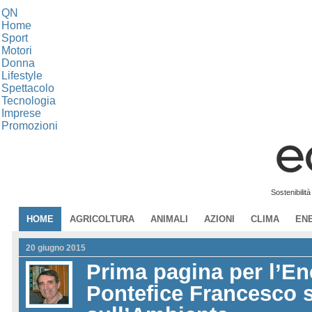
QN
Home
Sport
Motori
Donna
Lifestyle
Spettacolo
Tecnologia
Imprese
Promozioni
Sostenibilit
HOME
AGRICOLTURA
ANIMALI
AZIONI
CLIMA
EN
20 giugno 2015
Prima pagina per l’Enc
Pontefice Francesco s