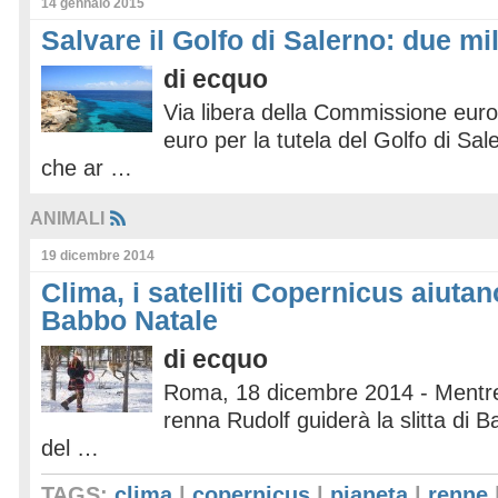
14 gennaio 2015
Salvare il Golfo di Salerno: due mi
di
ecquo
Via libera della Commissione euro
euro per la tutela del Golfo di Sal
che ar …
ANIMALI
19 dicembre 2014
Clima, i satelliti Copernicus aiutan
Babbo Natale
di
ecquo
Roma, 18 dicembre 2014 - Mentre 
renna Rudolf guiderà la slitta di 
del …
TAGS:
clima
|
copernicus
|
pianeta
|
renne