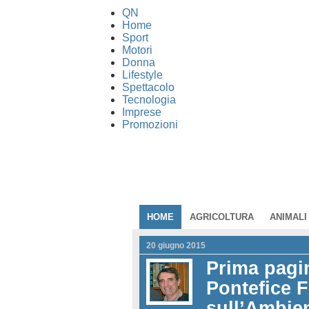
QN
Home
Sport
Motori
Donna
Lifestyle
Spettacolo
Tecnologia
Imprese
Promozioni
HOME
AGRICOLTURA
ANIMALI
20 giugno 2015
Prima pagin
Pontefice F
sull’Ambie