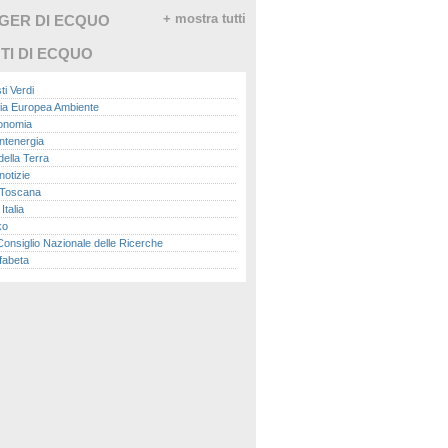
GGER DI ECQUO
+ mostra tutti
TI DI ECQUO
ti Verdi
ia Europea Ambiente
conomia
ntenergia
della Terra
otizie
Toscana
talia
ko
nsiglio Nazionale delle Ricerche
fabeta
lle città
onomisti
adio
ol
ol
Me.it
peace
report
- Istituto Superiore per la Protezione e la
a Ambientale
ova Ecologia