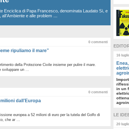
te Enciclica di Papa Francesco, denominata Laudato Sì, e
a, all’Ambiente e alle problem …
0
commenti
EDITO
sieme ripuliamo il mare”
16 lugl
Enea, 
rtimento della Protezione Civile insieme per pulire il mare.
elettr
e sviluppare un …
agroin
Import
rifles
in un 
0
commenti
elettr
ottenu
 milioni dall’Europa
agroin
LE IDE
ssione europea a 52 milioni di euro per la tutela del Golfo di
to, che ar …
20 lugl