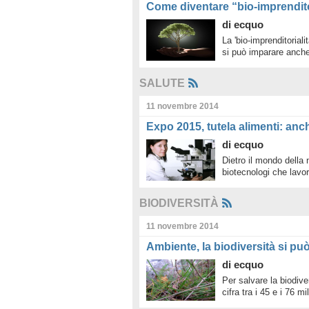
Come diventare “bio-imprendito
di
ecquo
La 'bio-imprenditoriali
si può imparare anche
SALUTE
11 novembre 2014
Expo 2015, tutela alimenti: anch
di
ecquo
Dietro il mondo della n
biotecnologi che lavo
BIODIVERSITÀ
11 novembre 2014
Ambiente, la biodiversità si pu
di
ecquo
Per salvare la biodive
cifra tra i 45 e i 76 mi