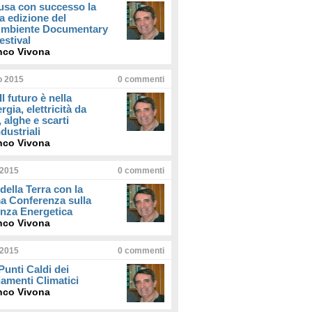
usa con successo la
a edizione del
iAmbiente Documentary
estival
nco Vivona
io 2015
0
commenti
Il futuro è nella
rgia, elettricità da
, alghe e scarti
dustriali
nco Vivona
 2015
0
commenti
della Terra con la
a Conferenza sulla
enza Energetica
nco Vivona
 2015
0
commenti
 Punti Caldi dei
amenti Climatici
nco Vivona