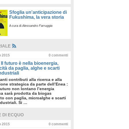
Sfoglia un'anticipazione di
Fukushima, la vera storia
A cura di
Alessandro Farruggia
RIALE
io 2015
0
commenti
Il futuro è nella bioenergia,
icità da paglia, alghe e scarti
dustriali
anti contributi alla ricerca e alla
sione strategica da parte dell’Enea :
futuro non lontano l’energia
ica sarà prodotta da biogas
to con paglia, microalghe e scarti
dustriali. Si …
E DI ECQUO
io 2015
0
commenti