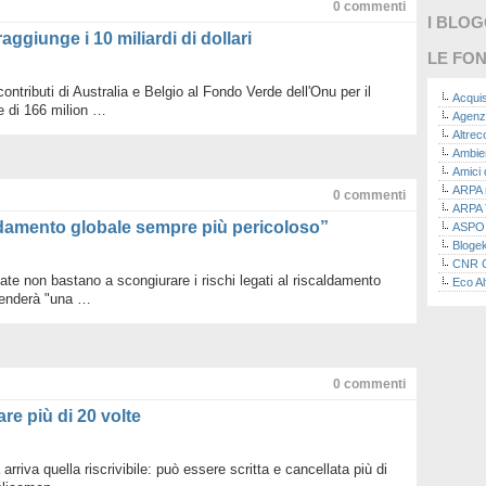
0
commenti
I BLO
aggiunge i 10 miliardi di dollari
LE FON
ntributi di Australia e Belgio al Fondo Verde dell'Onu per il
Acquis
e di 166 milion …
Agenz
Altre
Ambie
Amici 
ARPA n
0
commenti
ARPA 
aldamento globale sempre più pericoloso”
ASPO I
Bloge
CNR Co
ate non bastano a scongiurare i rischi legati al riscaldamento
Eco Al
renderà "una …
Eco da
Ecoec
Eco R
Finans
Finans
0
commenti
Green
Green
are più di 20 volte
Green
ISPRA 
Ricerc
 arriva quella riscrivibile: può essere scritta e cancellata più di
La nu