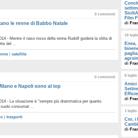
Concl
settim
Sicil
0
commenti
Film F
di
Fra
utano le renne di Babbo Natale
16 lugl
4 - Mentre il naso rosso della renna Rudolf guiderà la slitta di
Enea, 
tte del …
bioene
paglia
enne
|
satellite
agroin
di
Fra
8 luglio
0
commenti
Amici 
ilano e Napoli sono al top
Settim
Effici
di
Fra
14 - La situazione è "sempre più drammatica per quanto
di suolo consumat …
3 luglio
io
|
trasporti
Cnr, i
Cambi
di
Fra