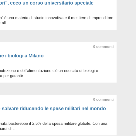
ri”, ecco un corso universitario speciale
ta'' è una materia di studio innovativa e il mestiere di imprenditore
 all …
0
commenti
e i biologi a Milano
utrizione e dell'alimentazione c'è un esercito di biologi e
ra per garantir …
0
commenti
ò salvare riducendo le spese militari nel mondo
rsità basterebbe il 2,5% della spesa militare globale. Con una
liardi di …