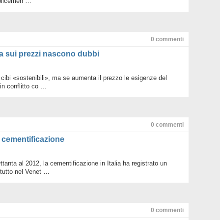
plicemen …
Legam
Metan
Mondo 
Nuove 
0
commenti
Petrol
Pianet
 ma sui prezzi nascono dubbi
Ruote 
Sottob
Terra
 cibi «sostenibili», ma se aumenta il prezzo le esigenze del
Valori
n conflitto co …
Villag
WWF d
WWF n
0
commenti
a cementificazione
Ottanta al 2012, la cementificazione in Italia ha registrato un
tutto nel Venet …
0
commenti