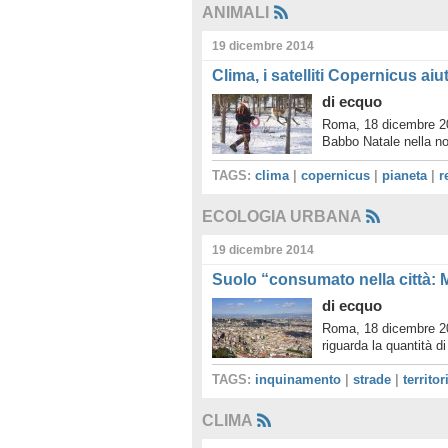
ANIMALI
19 dicembre 2014
Clima, i satelliti Copernicus ai
di
ecquo
Roma, 18 dicembre 201
Babbo Natale nella no
TAGS:
clima
|
copernicus
|
pianeta
|
r
ECOLOGIA URBANA
19 dicembre 2014
Suolo “consumato nella città: M
di
ecquo
Roma, 18 dicembre 20
riguarda la quantità 
TAGS:
inquinamento
|
strade
|
territor
CLIMA