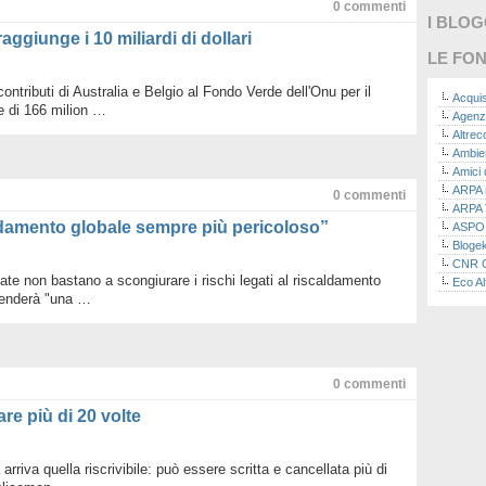
0
commenti
I BLO
aggiunge i 10 miliardi di dollari
LE FON
ntributi di Australia e Belgio al Fondo Verde dell'Onu per il
Acquis
e di 166 milion …
Agenz
Altre
Ambie
Amici 
ARPA n
0
commenti
ARPA 
aldamento globale sempre più pericoloso”
ASPO I
Bloge
CNR Co
ate non bastano a scongiurare i rischi legati al riscaldamento
Eco Al
renderà "una …
Eco da
Ecoec
Eco R
Finans
Finans
0
commenti
Green
Green
are più di 20 volte
Green
ISPRA 
Ricerc
 arriva quella riscrivibile: può essere scritta e cancellata più di
La nu