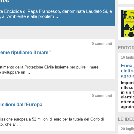
te Enciclica di Papa Francesco, denominata Laudato Sì, e
a, all’Ambiente e alle problem …
0
commenti
EDITO
sieme ripuliamo il mare”
16 lugl
Enea, 
rtimento della Protezione Civile insieme per pulire il mare.
elettr
e sviluppare un …
agroin
Import
rifles
in un 
0
commenti
elettr
ottenu
 milioni dall’Europa
agroin
LE IDE
ssione europea a 52 milioni di euro per la tutela del Golfo di
to, che ar …
20 lugl