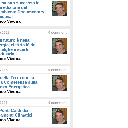
usa con successo la
a edizione del
iAmbiente Documentary
estival
nco Vivona
io 2015
0
commenti
Il futuro è nella
rgia, elettricità da
, alghe e scarti
dustriali
nco Vivona
 2015
0
commenti
della Terra con la
a Conferenza sulla
enza Energetica
nco Vivona
 2015
0
commenti
 Punti Caldi dei
amenti Climatici
nco Vivona