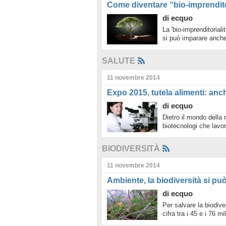
Come diventare “bio-imprendito
di
ecquo
La 'bio-imprenditoriali
si può imparare anche
SALUTE
11 novembre 2014
Expo 2015, tutela alimenti: anch
di
ecquo
Dietro il mondo della n
biotecnologi che lavo
BIODIVERSITÀ
11 novembre 2014
Ambiente, la biodiversità si pu
di
ecquo
Per salvare la biodive
cifra tra i 45 e i 76 mi