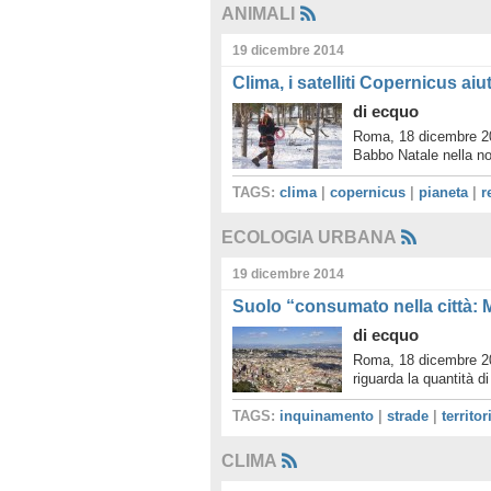
ANIMALI
19 dicembre 2014
Clima, i satelliti Copernicus ai
di
ecquo
Roma, 18 dicembre 201
Babbo Natale nella no
TAGS:
clima
|
copernicus
|
pianeta
|
r
ECOLOGIA URBANA
19 dicembre 2014
Suolo “consumato nella città: M
di
ecquo
Roma, 18 dicembre 20
riguarda la quantità 
TAGS:
inquinamento
|
strade
|
territor
CLIMA