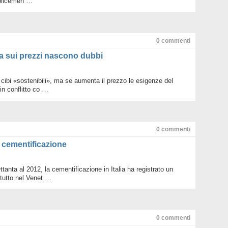
plicemen …
Legam
Metan
Mondo 
Nuove 
0
commenti
Petrol
Pianet
 ma sui prezzi nascono dubbi
Ruote 
Sottob
Terra
 cibi «sostenibili», ma se aumenta il prezzo le esigenze del
Valori
n conflitto co …
Villag
WWF d
WWF n
0
commenti
a cementificazione
Ottanta al 2012, la cementificazione in Italia ha registrato un
tutto nel Venet …
0
commenti