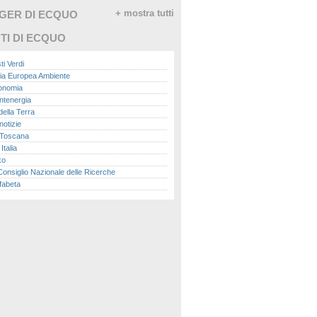
GGER DI ECQUO
+ mostra tutti
TI DI ECQUO
ti Verdi
ia Europea Ambiente
conomia
ntenergia
della Terra
otizie
Toscana
talia
ko
nsiglio Nazionale delle Ricerche
fabeta
lle città
onomisti
adio
ol
ol
Me.it
peace
report
- Istituto Superiore per la Protezione e la
a Ambientale
ova Ecologia