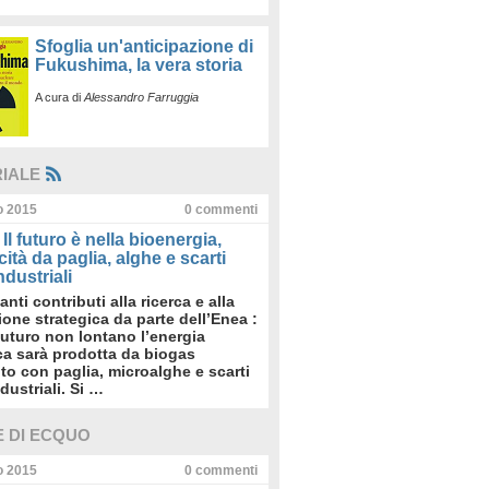
Sfoglia un'anticipazione di
Fukushima, la vera storia
A cura di
Alessandro Farruggia
RIALE
io 2015
0
commenti
Il futuro è nella bioenergia,
icità da paglia, alghe e scarti
dustriali
anti contributi alla ricerca e alla
sione strategica da parte dell’Enea :
futuro non lontano l’energia
ica sarà prodotta da biogas
to con paglia, microalghe e scarti
dustriali. Si …
E DI ECQUO
io 2015
0
commenti