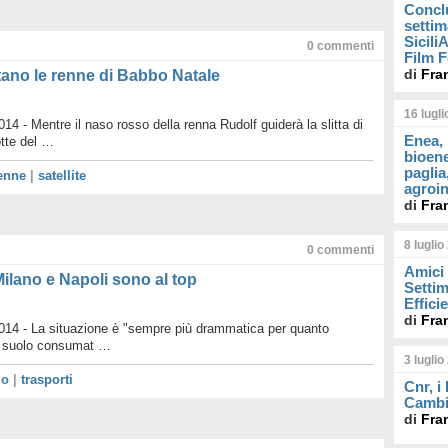
Concl
settim
Sicil
0
commenti
Film F
di
Fra
utano le renne di Babbo Natale
16 lugl
4 - Mentre il naso rosso della renna Rudolf guiderà la slitta di
Enea, 
tte del …
bioene
paglia
enne
|
satellite
agroin
di
Fra
8 luglio
0
commenti
Amici 
ilano e Napoli sono al top
Settim
Effici
di
Fra
14 - La situazione è "sempre più drammatica per quanto
di suolo consumat …
3 luglio
io
|
trasporti
Cnr, i
Cambi
di
Fra