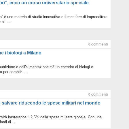
ri”, ecco un corso universitario speciale
ta'' è una materia di studio innovativa e il mestiere di imprenditore
 all …
0
commenti
e i biologi a Milano
utrizione e dell'alimentazione c'è un esercito di biologi e
ra per garantir …
0
commenti
ò salvare riducendo le spese militari nel mondo
rsità basterebbe il 2,5% della spesa militare globale. Con una
liardi di …