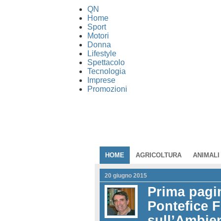
QN
Home
Sport
Motori
Donna
Lifestyle
Spettacolo
Tecnologia
Imprese
Promozioni
HOME
AGRICOLTURA
ANIMALI
20 giugno 2015
Prima pagin
Pontefice F
sull’Ambie