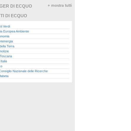
GGER DI ECQUO
+ mostra tutti
TI DI ECQUO
ti Verdi
ia Europea Ambiente
conomia
ntenergia
della Terra
otizie
Toscana
talia
ko
nsiglio Nazionale delle Ricerche
fabeta
lle città
onomisti
adio
ol
ol
Me.it
peace
report
- Istituto Superiore per la Protezione e la
a Ambientale
ova Ecologia