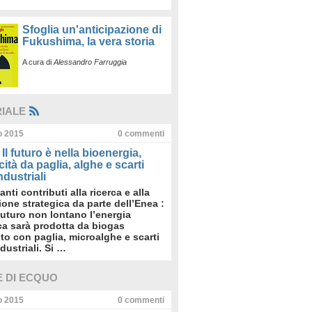
Sfoglia un'anticipazione di
Fukushima, la vera storia
A cura di
Alessandro Farruggia
RIALE
io 2015
0
commenti
Il futuro è nella bioenergia,
icità da paglia, alghe e scarti
dustriali
anti contributi alla ricerca e alla
sione strategica da parte dell’Enea :
futuro non lontano l’energia
ica sarà prodotta da biogas
to con paglia, microalghe e scarti
dustriali. Si …
E DI ECQUO
io 2015
0
commenti