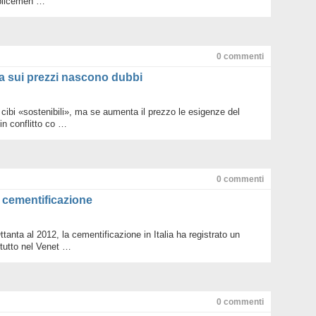
plicemen …
Legam
Metan
Mondo 
Nuove 
0
commenti
Petrol
Pianet
 ma sui prezzi nascono dubbi
Ruote 
Sottob
Terra
 cibi «sostenibili», ma se aumenta il prezzo le esigenze del
Valori
n conflitto co …
Villag
WWF d
WWF n
0
commenti
a cementificazione
Ottanta al 2012, la cementificazione in Italia ha registrato un
tutto nel Venet …
0
commenti