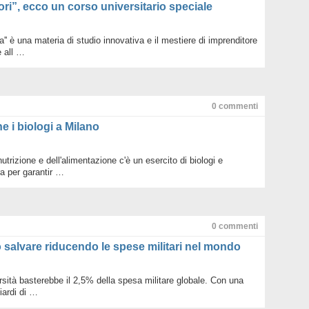
ri”, ecco un corso universitario speciale
ta'' è una materia di studio innovativa e il mestiere di imprenditore
 all …
0
commenti
e i biologi a Milano
utrizione e dell'alimentazione c'è un esercito di biologi e
ra per garantir …
0
commenti
ò salvare riducendo le spese militari nel mondo
rsità basterebbe il 2,5% della spesa militare globale. Con una
liardi di …