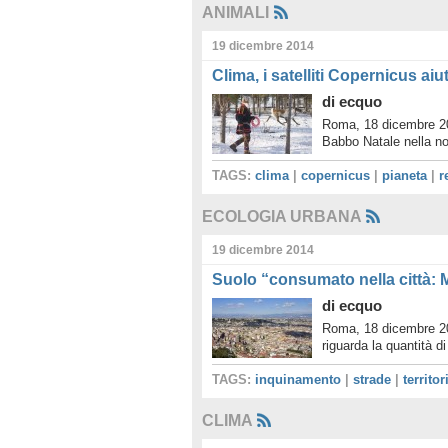
ANIMALI
19 dicembre 2014
Clima, i satelliti Copernicus ai
di
ecquo
Roma, 18 dicembre 201
Babbo Natale nella no
TAGS:
clima
|
copernicus
|
pianeta
|
r
ECOLOGIA URBANA
19 dicembre 2014
Suolo “consumato nella città: M
di
ecquo
Roma, 18 dicembre 20
riguarda la quantità 
TAGS:
inquinamento
|
strade
|
territor
CLIMA