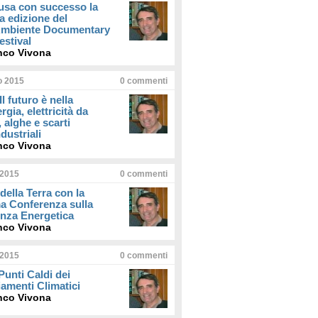
usa con successo la
a edizione del
iAmbiente Documentary
estival
nco Vivona
io 2015
0
commenti
Il futuro è nella
rgia, elettricità da
, alghe e scarti
dustriali
nco Vivona
 2015
0
commenti
della Terra con la
a Conferenza sulla
enza Energetica
nco Vivona
 2015
0
commenti
 Punti Caldi dei
amenti Climatici
nco Vivona