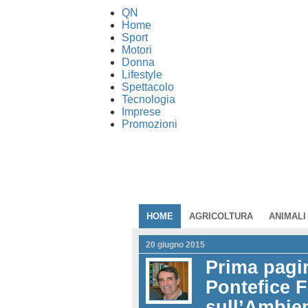
QN
Home
Sport
Motori
Donna
Lifestyle
Spettacolo
Tecnologia
Imprese
Promozioni
HOME
AGRICOLTURA
ANIMALI
20 giugno 2015
Prima pagin
Pontefice F
sull’Ambie