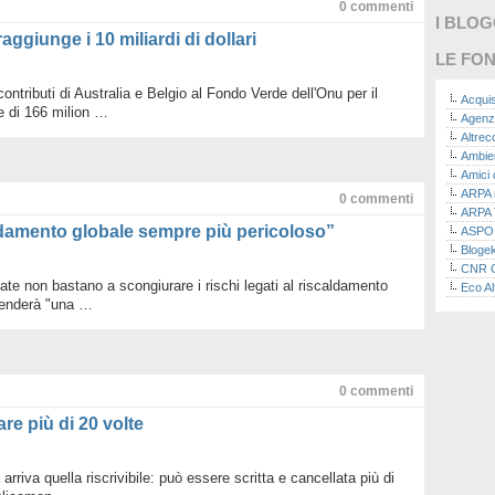
0
commenti
I BLO
aggiunge i 10 miliardi di dollari
LE FON
ntributi di Australia e Belgio al Fondo Verde dell'Onu per il
Acquis
e di 166 milion …
Agenz
Altre
Ambie
Amici 
ARPA n
0
commenti
ARPA 
aldamento globale sempre più pericoloso”
ASPO I
Bloge
CNR Co
ate non bastano a scongiurare i rischi legati al riscaldamento
Eco Al
renderà "una …
Eco da
Ecoec
Eco R
Finans
Finans
0
commenti
Green
Green
are più di 20 volte
Green
ISPRA 
Ricerc
 arriva quella riscrivibile: può essere scritta e cancellata più di
La nu