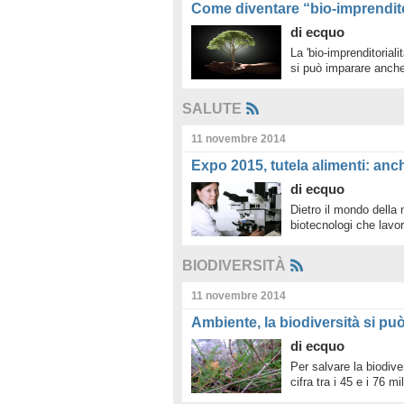
Come diventare “bio-imprendito
di
ecquo
La 'bio-imprenditoriali
si può imparare anche
SALUTE
11 novembre 2014
Expo 2015, tutela alimenti: anch
di
ecquo
Dietro il mondo della n
biotecnologi che lavo
BIODIVERSITÀ
11 novembre 2014
Ambiente, la biodiversità si pu
di
ecquo
Per salvare la biodive
cifra tra i 45 e i 76 mi