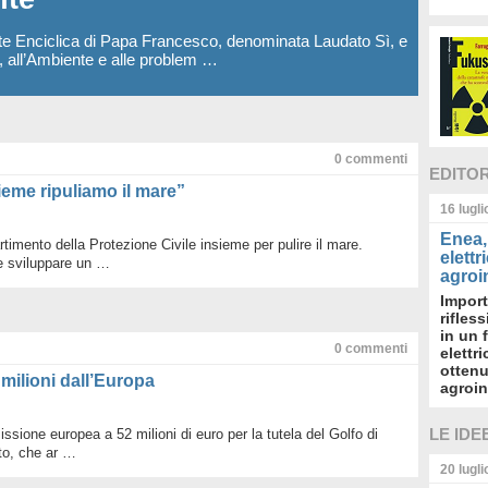
te Enciclica di Papa Francesco, denominata Laudato Sì, e
a, all’Ambiente e alle problem …
0
commenti
EDITO
sieme ripuliamo il mare”
16 lugl
Enea, 
rtimento della Protezione Civile insieme per pulire il mare.
elettr
e sviluppare un …
agroin
Import
rifles
in un 
0
commenti
elettr
ottenu
 milioni dall’Europa
agroin
LE IDE
ssione europea a 52 milioni di euro per la tutela del Golfo di
to, che ar …
20 lugl