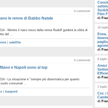
Concl
settim
Sicil
0
commenti
Film F
di
Fra
utano le renne di Babbo Natale
16 lugl
4 - Mentre il naso rosso della renna Rudolf guiderà la slitta di
Enea, 
tte del …
bioene
paglia
enne
|
satellite
agroin
di
Fra
8 luglio
0
commenti
Amici 
ilano e Napoli sono al top
Settim
Effici
di
Fra
14 - La situazione è "sempre più drammatica per quanto
di suolo consumat …
3 luglio
io
|
trasporti
Cnr, i
Cambi
di
Fra