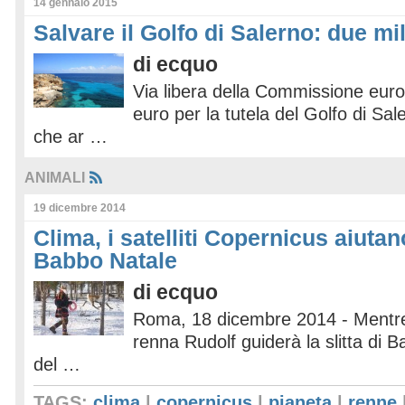
14 gennaio 2015
Salvare il Golfo di Salerno: due mi
di
ecquo
Via libera della Commissione euro
euro per la tutela del Golfo di Sal
che ar …
ANIMALI
19 dicembre 2014
Clima, i satelliti Copernicus aiutan
Babbo Natale
di
ecquo
Roma, 18 dicembre 2014 - Mentre 
renna Rudolf guiderà la slitta di 
del …
TAGS:
clima
|
copernicus
|
pianeta
|
renne