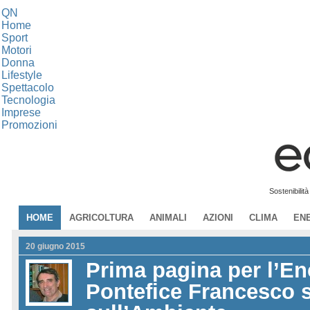
QN
Home
Sport
Motori
Donna
Lifestyle
Spettacolo
Tecnologia
Imprese
Promozioni
Sostenibilit
HOME
AGRICOLTURA
ANIMALI
AZIONI
CLIMA
EN
20 giugno 2015
Prima pagina per l’Enc
Pontefice Francesco s