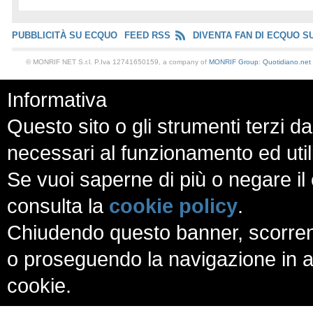
PUBBLICITÀ SU ECQUO
FEED RSS
DIVENTA FAN DI ECQUO S
© MONRIF NET S.r.l. P.Iva 12741650159, a company of
MONRIF Group
:
Quotidiano.net
Informativa
Questo sito o gli strumenti terzi da
necessari al funzionamento ed utili a
Se vuoi saperne di più o negare il 
consulta la
cookie policy
.
Chiudendo questo banner, scorren
o proseguendo la navigazione in al
cookie.