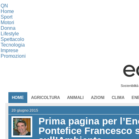
QN
Home
Sport
Motori
Donna
Lifestyle
Spettacolo
Tecnologia
Imprese
Promozioni
Sostenibilit
HOME
AGRICOLTURA
ANIMALI
AZIONI
CLIMA
EN
20 giugno 2015
Prima pagina per l’Enc
Pontefice Francesco s