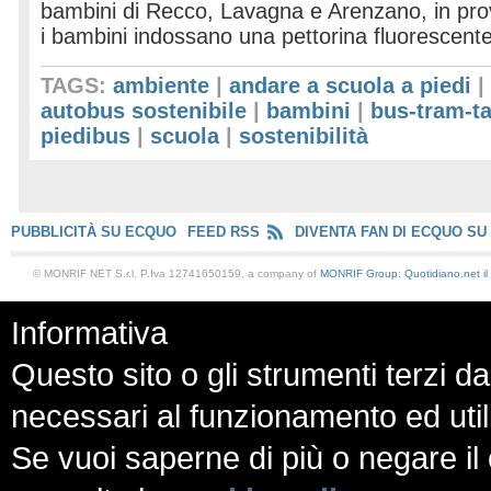
bambini di Recco, Lavagna e Arenzano, in prov
i bambini indossano una pettorina fluorescen
TAGS:
ambiente
|
andare a scuola a piedi
|
autobus sostenibile
|
bambini
|
bus-tram-ta
piedibus
|
scuola
|
sostenibilità
PUBBLICITÀ SU ECQUO
FEED RSS
DIVENTA FAN DI ECQUO SU
© MONRIF NET S.r.l. P.Iva 12741650159, a company of
MONRIF Group
:
Quotidiano.net
i
Informativa
Questo sito o gli strumenti terzi da
necessari al funzionamento ed utili a
Se vuoi saperne di più o negare il 