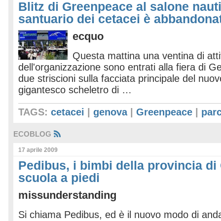
Blitz di Greenpeace al salone nauti
santuario dei cetacei è abbandona
ecquo
Questa mattina una ventina di attiv
dell'organizzazione sono entrati alla fiera di
due striscioni sulla facciata principale del nuo
gigantesco scheletro di …
TAGS:
cetacei
|
genova
|
Greenpeace
|
parc
ECOBLOG
17 aprile 2009
Pedibus, i bimbi della provincia d
scuola a piedi
missunderstanding
Si chiama Pedibus, ed è il nuovo modo di anda