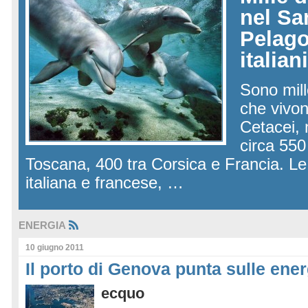
nel Sa
Pelago
italian
Sono mille
che vivon
Cetacei, n
circa 550
Toscana, 400 tra Corsica e Francia. Le
italiana e francese, …
ENERGIA
10 giugno 2011
Il porto di Genova punta sulle ener
ecquo