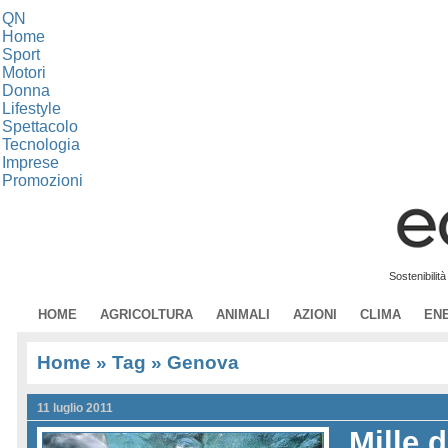
QN
Home
Sport
Motori
Donna
Lifestyle
Spettacolo
Tecnologia
Imprese
Promozioni
Sostenibilit
HOME
AGRICOLTURA
ANIMALI
AZIONI
CLIMA
EN
Home
» Tag » Genova
11 luglio 2011
Mille d