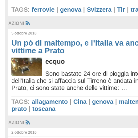
TAGS:
ferrovie
|
genova
|
Svizzera
|
Tir
|
tr
AZIONI
5 ottobre 2010
Un pò di maltempo, e l’Italia va anco
vittime a Prato
ecquo
Sono bastate 24 ore di pioggia in
dell'Italia che si affaccia sul Tirreno è andata in
Prato, ci sono state anche delle vittime: …
TAGS:
allagamento
|
Cina
|
genova
|
malte
prato
|
toscana
AZIONI
2 ottobre 2010