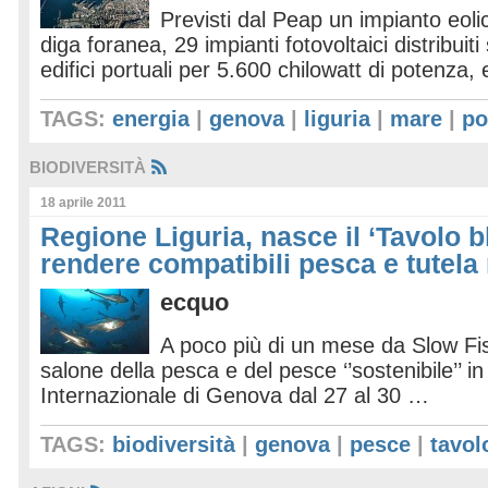
Previsti dal Peap un impianto eolic
diga foranea, 29 impianti fotovoltaici distribuiti
edifici portuali per 5.600 chilowatt di potenza, 
TAGS:
energia
|
genova
|
liguria
|
mare
|
po
BIODIVERSITÀ
18 aprile 2011
Regione Liguria, nasce il ‘Tavolo bl
rendere compatibili pesca e tutela
ecquo
A poco più di un mese da Slow Fis
salone della pesca e del pesce ‘’sostenibile’’ 
Internazionale di Genova dal 27 al 30 …
TAGS:
biodiversità
|
genova
|
pesce
|
tavol