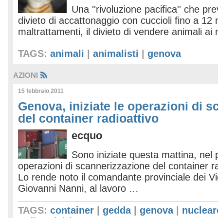
Una ''rivoluzione pacifica'' che prev
divieto di accattonaggio con cuccioli fino a 12 m
maltrattamenti, il divieto di vendere animali ai
TAGS:
animali
|
animalisti
|
genova
AZIONI
15 febbraio 2011
Genova, iniziate le operazioni di 
del container radioattivo
ecquo
Sono iniziate questa mattina, nel 
operazioni di scannerizzazione del container r
Lo rende noto il comandante provinciale dei Vig
Giovanni Nanni, al lavoro …
TAGS:
container
|
gedda
|
genova
|
nuclear