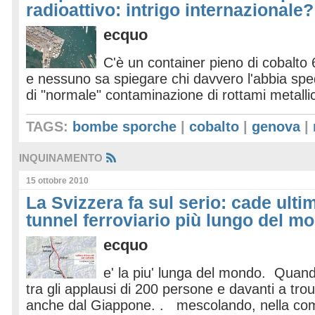
radioattivo: intrigo internazionale?
ecquo
C'è un container pieno di cobalto 6
e nessuno sa spiegare chi davvero l'abbia sp
di "normale" contaminazione di rottami metall
TAGS:
bombe sporche
|
cobalto
|
genova
|
INQUINAMENTO
15 ottobre 2010
La Svizzera fa sul serio: cade ult
tunnel ferroviario più lungo del m
ecquo
e' la piu' lunga del mondo. Quand
tra gli applausi di 200 persone e davanti a trou
anche dal Giappone. . mescolando, nella c